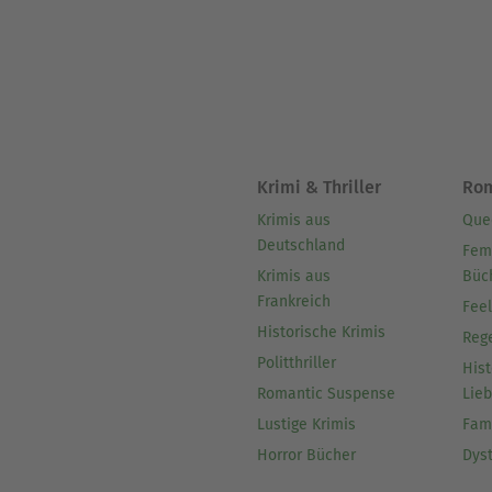
Krimi & Thriller
Ro
Krimis aus
Que
Deutschland
Fem
Krimis aus
Büc
Frankreich
Fee
Historische Krimis
Reg
Politthriller
Hist
Romantic Suspense
Lie
Lustige Krimis
Fam
Horror Bücher
Dys