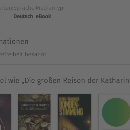
eiten:
Sprache:
Medientyp:
Deutsch
eBook
rmationen
refreiheit bekannt
tel wie „Die großen Reisen der Katharin