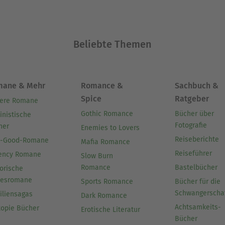
Beliebte Themen
mane & Mehr
Romance &
Sachbuch &
Spice
Ratgeber
ere Romane
Gothic Romance
Bücher über
inistische
Fotografie
her
Enemies to Lovers
Reiseberichte
l-Good-Romane
Mafia Romance
Reiseführer
ency Romane
Slow Burn
Romance
Bastelbücher
orische
besromane
Sports Romance
Bücher für die
Schwangerscha
iliensagas
Dark Romance
Achtsamkeits-
topie Bücher
Erotische Literatur
Bücher