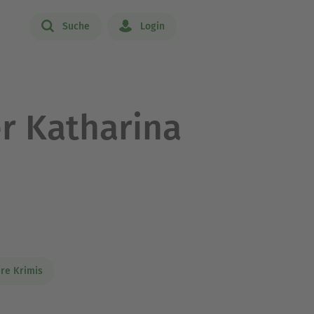
Suche
Login
r Katharina
re Krimis