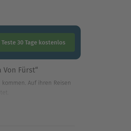
Teste 30 Tage kostenlos
 Von Fürst“
zu kommen. Auf ihren Reisen
tet.
zu kommen. Auf ihren Reisen
tet.