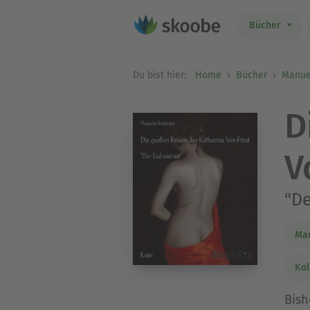
Bücher
Du bist hier:
Home
Bücher
Manue
D
V
"De
Ma
Kol
Bish