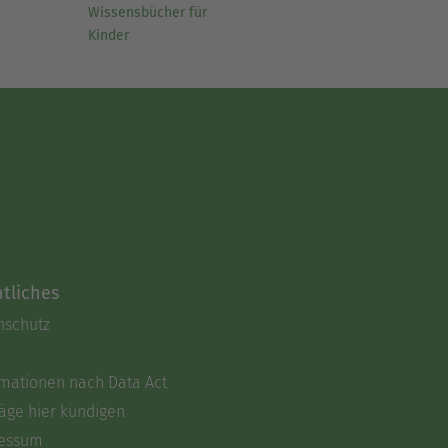
Wissensbücher für
Kinder
tliches
nschutz
rmationen nach Data Act
äge hier kündigen
essum