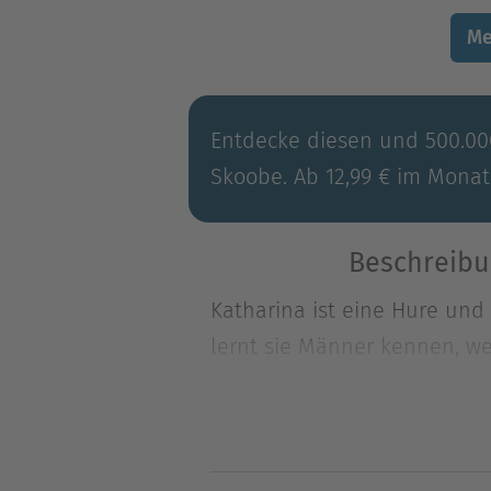
Me
Entdecke diesen und 500.000
Skoobe. Ab 12,99 € im Monat
Beschreibu
Katharina ist eine Hure und 
lernt sie Männer kennen, we
Katharina ist eine Hure und 
lernt sie Männer kennen, we