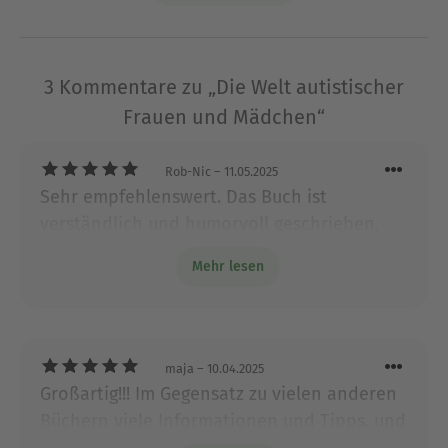
für Psychiatrie und Psychotherapie der
Universitätsklinik Freiburg die
Spezialsprechstunde für Diagnostik von Autismus-
Spektrum-Störungen im Erwachsenenalter. Sie ist
3 Kommentare zu „Die Welt autistischer
Moderatorin des Psychiatrie-Podcasts »Jung und
Frauen und Mädchen“
Freudlos«.
Rob-Nic
– 11.05.2025
Ausblenden
Sehr empfehlenswert. Das Buch ist
verständlich und humorvoll geschrieben,
wertet in keine Richtung sondern macht
Mehr lesen
Mut und gibt hilfreiche Tipps.
maja
– 10.04.2025
Großartig!!! Im Gegensatz zu vielen anderen
Büchern viele Informationen und Tipps. und
auch noch gut zu lesen und 'locker'