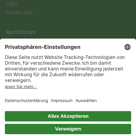
Login
Skoobe liest
Rechtliches
Datenschutz
AGB
Informationen nach Data
Act
Verträge hier kündigen
Impressum
Vertrag widerrufen
Immer ein gutes Buch