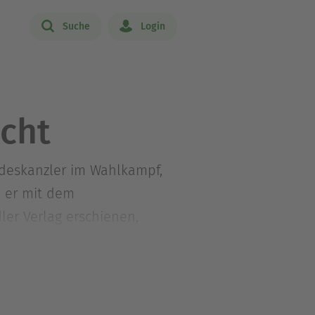
Suche
Login
cht
ndeskanzler im Wahlkampf,
e er mit dem
ler Verlag erschienen,
r Persönlichkeit des