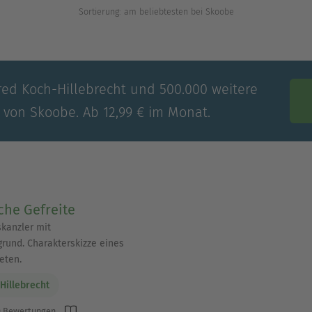
Sortierung: am beliebtesten bei Skoobe
red Koch-Hillebrecht und 500.000 weitere
e von Skoobe. Ab 12,99 € im Monat.
he Gefreite
kanzler mit
grund. Charakterskizze eines
eten.
Hillebrecht
 Bewertungen