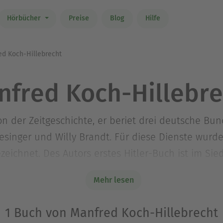
Hörbücher
Preise
Blog
Hilfe
d Koch-Hillebrecht
nfred Koch-Hillebre
on der Zeitgeschichte, er beriet drei deutsche Bu
iesinger und Willy Brandt. Für diese Dienste wurd
ichnet. Des Autors erstes Hitler-Buch ist im Sied
etzt und gilt heute noch als wichtiger Beitrag zu
Mehr lesen
über den Autor bei Wikipedia.
1 Buch von Manfred Koch-Hillebrecht