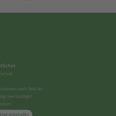
tliches
nschutz
rmationen nach Data Act
äge hier kündigen
essum
trag widerrufen