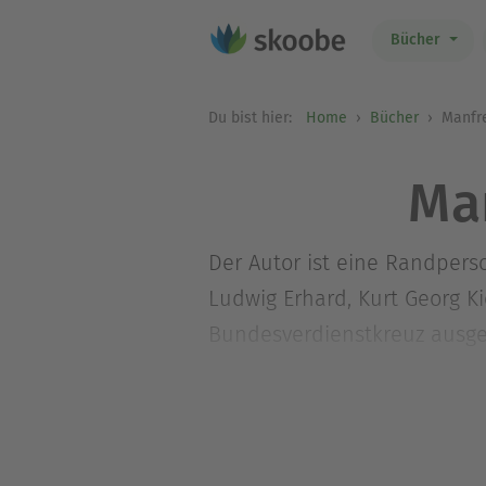
Bücher
Du bist hier:
Home
Bücher
Manfre
Ma
Der Autor ist eine Randpers
Ludwig Erhard, Kurt Georg K
Bundesverdienstkreuz ausgeze
wurde in drei Sprachen übers
Diktators. Weitere Angaben 