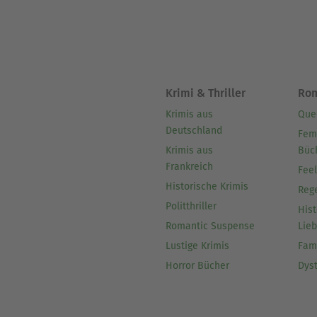
Krimi & Thriller
Ro
Krimis aus
Que
Deutschland
Fem
Krimis aus
Büc
Frankreich
Fee
Historische Krimis
Reg
Politthriller
Hist
Romantic Suspense
Lie
Lustige Krimis
Fam
Horror Bücher
Dys