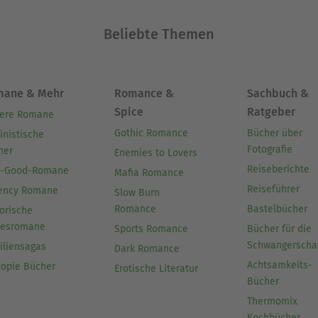
Beliebte Themen
mane & Mehr
Romance &
Sachbuch &
Spice
Ratgeber
ere Romane
Gothic Romance
Bücher über
inistische
Fotografie
her
Enemies to Lovers
Reiseberichte
l-Good-Romane
Mafia Romance
Reiseführer
ency Romane
Slow Burn
Romance
Bastelbücher
orische
besromane
Sports Romance
Bücher für die
Schwangerscha
iliensagas
Dark Romance
Achtsamkeits-
topie Bücher
Erotische Literatur
Bücher
Thermomix
Kochbücher