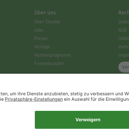
Über uns
Rech
Über Skoobe
Date
Jobs
AGB
Presse
Info
Verlage
Vertr
Partnerprogramm
Impr
Firmenkunden
Ver
Immer ein gutes Buch