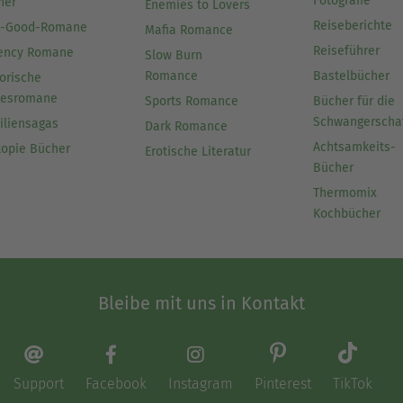
Fotografie
her
Enemies to Lovers
Reiseberichte
l-Good-Romane
Mafia Romance
Reiseführer
ency Romane
Slow Burn
Romance
Bastelbücher
orische
besromane
Sports Romance
Bücher für die
Schwangerscha
iliensagas
Dark Romance
Achtsamkeits-
topie Bücher
Erotische Literatur
Bücher
Thermomix
Kochbücher
Bleibe mit uns in Kontakt
Support
Facebook
Instagram
Pinterest
TikTok