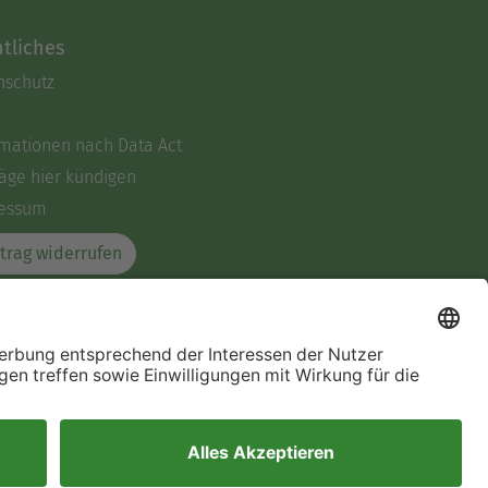
tliches
nschutz
rmationen nach Data Act
äge hier kündigen
essum
trag widerrufen