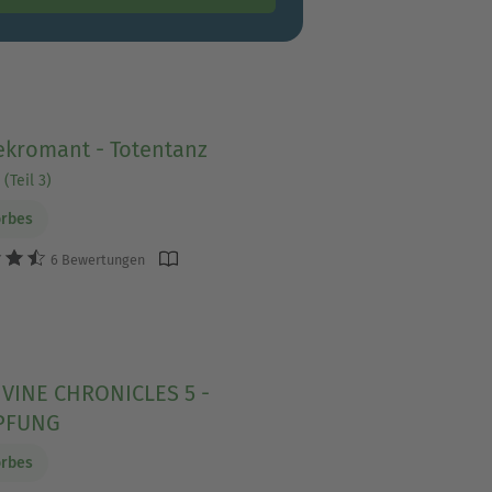
ekromant - Totentanz
(Teil 3)
orbes
6 Bewertungen
IVINE CHRONICLES 5 -
PFUNG
orbes