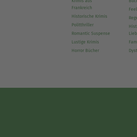
Krimis aus
Büc
Frankreich
Fee
Historische Krimis
Reg
Politthriller
Hist
Romantic Suspense
Lie
Lustige Krimis
Fam
Horror Bücher
Dys