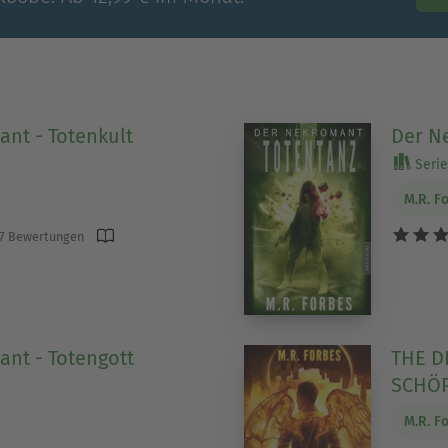
nt - Totenkult
Der N
Serie 
M.R. F
7 Bewertungen
nt - Totengott
THE D
SCHÖ
M.R. F