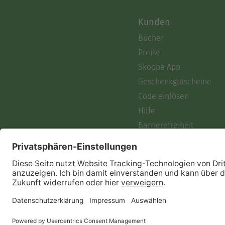
Kunden
Bücher
Preise
Skoobe App
Geschenkgutscheine
Code einlösen
Hilfe
Barrierefreiheit
Login
Skoobe liest