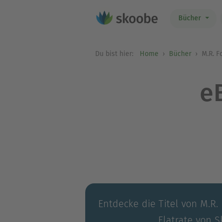
Bücher
Du bist hier:
Home
Bücher
M.R. F
e
Entdecke die Titel von M.R.
Flatrate von S