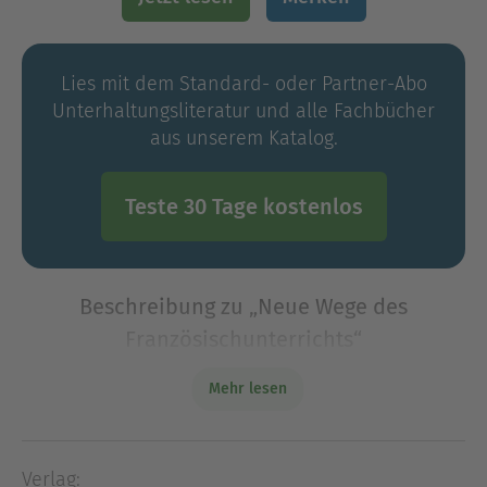
Lies mit dem Standard- oder Partner-Abo
Unterhaltungs­literatur und alle Fachbücher
aus unserem Katalog.
Teste 30 Tage kostenlos
Beschreibung zu „Neue Wege des
Französischunterrichts“
Angesichts des Wandels hin zu einer digitalen
Mehr lesen
Welt sollten Forschungsrichtungen, die sich mit
Sprache/n befassen, mit ihrem jeweiligen
Potenzial neu betrachtet und stärker miteinander
Verlag: