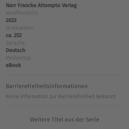
verknüpft werden
Narr Francke Attempto Verlag
Angesichts des Wandels hin zu einer digitalen
Veröffentlicht:
Welt sollten Forschungsrichtungen, die sich mit
2023
Sprache/n befassen, mit ihrem jeweiligen
Druckseiten:
Potenzial neu betrachtet und stärker miteinander
ca. 252
verknüpft werden. Im Kontext des
Sprache:
Fremdsprachenunterrichts kommen
fachdidaktische und sprachwissenschaftliche
Deutsch
Forschungsrichtungen zusammen, z.B. bei der
Medientyp:
Verknüpfung von Ansätzen aus der
eBook
Mehrsprachigkeitsdidaktik und der Linguistic-
Landscape-Forschung. Bei beiden nimmt die
Barrierefreiheitsinformationen
Sichtbarkeit bzw. Wahrnehmung von Sprache/n
eine bedeutende Rolle ein. Der
Keine Information zur Barrierefreiheit bekannt
Französischunterricht kann hierbei dadurch
profitieren, dass mittels digitaler Medien ein
Zugang zur Fremdsprache auch ohne
Weitere Titel aus der Serie
unmittelbaren Kontakt zu einem