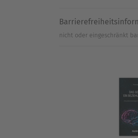
Untersuchung zugänglich un
mit alltäglichen, psychothe
Barrierefreiheitsinfo
nicht oder eingeschränkt bar
Über Ludger Tebartz van Els
Prof. Dr. med. Ludger Tebartz
für Psychiatrie und Psychothe
Dr. med. Evgeniy Perlov, FA f