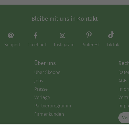
Bleibe mit uns in Kontakt
Support
Facebook
Instagram
Pinterest
TikTok
Über uns
Rech
Über Skoobe
Date
Jobs
AGB
Presse
Info
Verlage
Vertr
Partnerprogramm
Impr
Firmenkunden
Ver