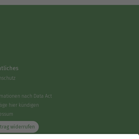
tliches
nschutz
rmationen nach Data Act
äge hier kündigen
essum
trag widerrufen