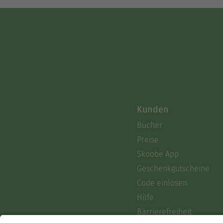
Kunden
Bücher
Preise
Skoobe App
Geschenkgutscheine
Code einlösen
Hilfe
Barrierefreiheit