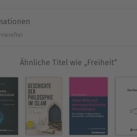
d gut vereinbar sowohl mit neurobiologischen Fo
rapeutischen und juristischen Konzeptualisierunge
rmationen
rierefrei
t
 van Elst, FA für Psychiatrie und Psychotherapie, 
rapie der Universitätsklinik Freiburg.
Ähnliche Titel wie „Freiheit“
ür Psychiatrie und Psychotherapie, Oberarzt o. g. A
Ausblenden