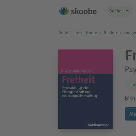
Bücher
Du bist hier:
Home
Bücher
Ludger
F
Psy
Lud
Bish
Me