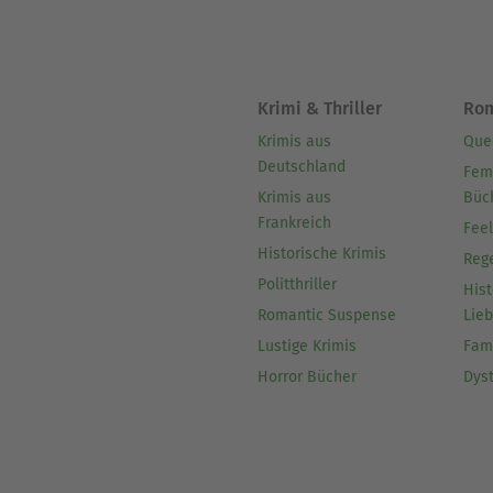
Krimi & Thriller
Ro
Krimis aus
Que
Deutschland
Fem
Krimis aus
Büc
Frankreich
Fee
Historische Krimis
Reg
Politthriller
Hist
Romantic Suspense
Lie
Lustige Krimis
Fam
Horror Bücher
Dys