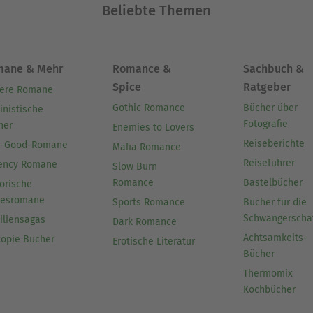
Beliebte Themen
mane & Mehr
Romance &
Sachbuch &
Spice
Ratgeber
ere Romane
Gothic Romance
Bücher über
inistische
Fotografie
her
Enemies to Lovers
Reiseberichte
l-Good-Romane
Mafia Romance
Reiseführer
ency Romane
Slow Burn
Romance
Bastelbücher
orische
besromane
Sports Romance
Bücher für die
Schwangerscha
iliensagas
Dark Romance
Achtsamkeits-
topie Bücher
Erotische Literatur
Bücher
Thermomix
Kochbücher