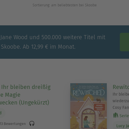
Sortierung: am beliebtesten bei Skoobe
 Jane Wood und 500.000 weitere Titel mit
 Skoobe. Ab 12,99 € im Monat.
 Ihr bleiben dreißig
Rewit
re Magie
Ihr bleib
wiederzu
wecken (Ungekürzt)
Cosy Fa
d
Serie
13 Bewertungen
Lucy J