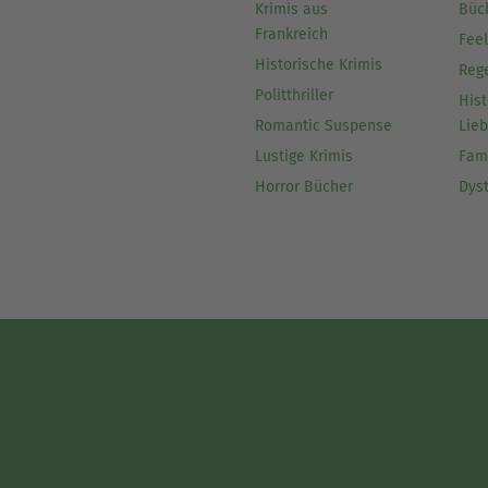
Krimis aus
Büc
Frankreich
Fee
Historische Krimis
Reg
Politthriller
Hist
Romantic Suspense
Lie
Lustige Krimis
Fam
Horror Bücher
Dys