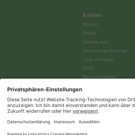
Kunden
Bücher
Preise
Skoobe App
Geschenkgutscheine
Code einlösen
Hilfe
Barrierefreiheit
Login
Skoobe liest