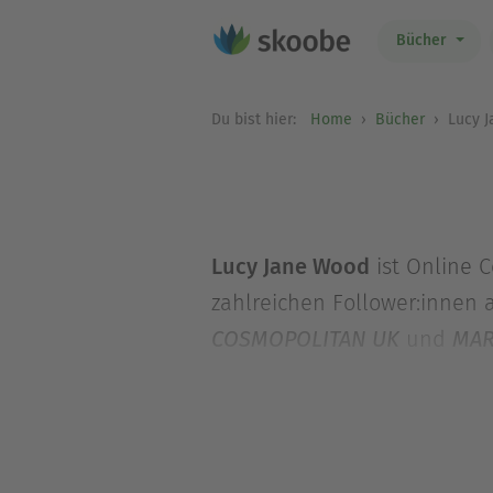
Bücher
Du bist hier:
Home
Bücher
Lucy J
Lucy Jane Wood
ist Online 
zahlreichen Follower:innen a
und
COSMOPOLITAN UK
MAR
allen Facetten. Sie stammt 
sehr anhänglichen Katze in