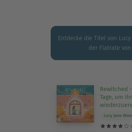
Entdecke die Titel von Lucy
der Flatrate von
Rewitched -
Tage, um ih
wiederzuer
Lucy Jane Woo
1