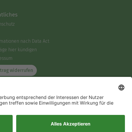
tliches
nschutz
rmationen nach Data Act
äge hier kündigen
essum
trag widerrufen