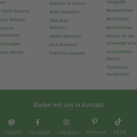
Fotografie
her
Enemies to Lovers
Reiseberichte
l-Good-Romane
Mafia Romance
Reiseführer
ency Romane
Slow Burn
Romance
Bastelbücher
orische
besromane
Sports Romance
Bücher für die
Schwangerscha
iliensagas
Dark Romance
Achtsamkeits-
topie Bücher
Erotische Literatur
Bücher
Thermomix
Kochbücher
Bleibe mit uns in Kontakt
Support
Facebook
Instagram
Pinterest
TikTok