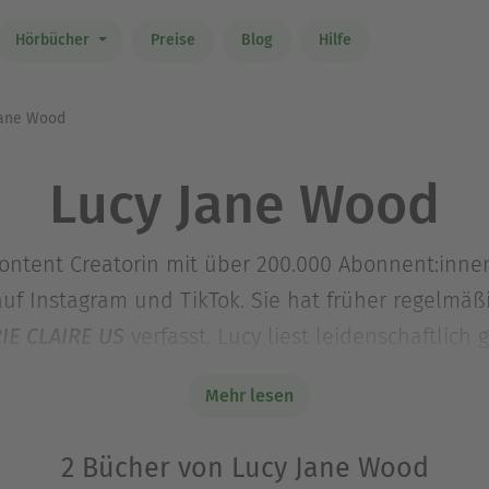
Hörbücher
Preise
Blog
Hilfe
ane Wood
Lucy Jane Wood
Content Creatorin mit über 200.000 Abonnent:inn
uf Instagram und TikTok. Sie hat früher regelmäßi
verfasst. Lucy liest leidenschaftlich 
IE CLAIRE US
von der Wirral-Halbinsel im Nordwesten Englands. 
Mehr lesen
 London. Ihre Romane
REWITCHED
und
UNCHARM
2 Bücher von Lucy Jane Wood