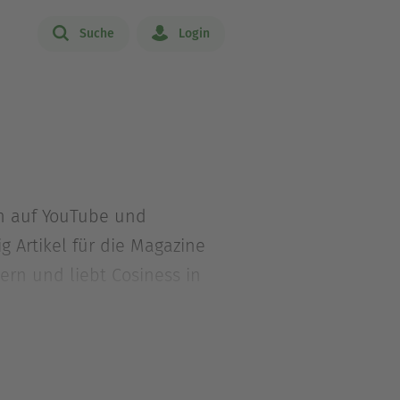
Suche
Login
en auf YouTube und
g Artikel für die Magazine
gern und liebt Cosiness in
Heute lebt sie mit einer
ED
sind Bestseller.