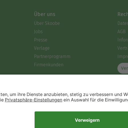
Über uns
Rech
Über Skoobe
Date
Jobs
AGB
Presse
Info
Verlage
Vertr
Partnerprogramm
Impr
Firmenkunden
Ver
Immer ein gutes Buch