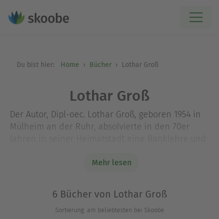
Du bist hier:
Home
Bücher
Lothar Groß
Lothar Groß
Der Autor, Dipl-oec. Lothar Groß, geboren 1954 in
Mülheim an der Ruhr, absolvierte in den 70er
Jahren in seiner Heimatstadt eine Banklehre und
studierte anschließend Wirtschaftswissenschaften
an der Universität Duisburg. Von 2000 bis 2021
Mehr lesen
leitete er das Wirtschaftsgymnasium im
Berufskolleg Wirtschaft und Verwaltung der Stadt
6 Bücher von Lothar Groß
Remscheid. Er ist verheiratet mit der
Sortierung: am beliebtesten bei Skoobe
Herausgeberin des Buches und hat zwei