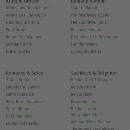
Krimi & Thriller
Romane & Mehr
Krimis aus Deutschland
Queere Romane
Krimis aus Frankreich
Feministische Bücher
Historische Krimis
Feel-Good-Romane
Politthriller
Regency Romane
Romantic Suspense
Historische Liebesromane
Lustige Krimis
Familiensagas
Horror Bücher
Dystopie Bücher
Romance & Spice
Sachbuch & Ratgeber
Gothic Romance
Bücher über Fotografie
Enemies to Lovers
Reiseberichte
Mafia Romance
Reiseführer
Slow Burn Romance
Bastelbücher
Sports Romance
Bücher für die
Schwangerschaft
Dark Romance
Achtsamkeits-Bücher
Erotische Literatur
Thermomix Kochbücher