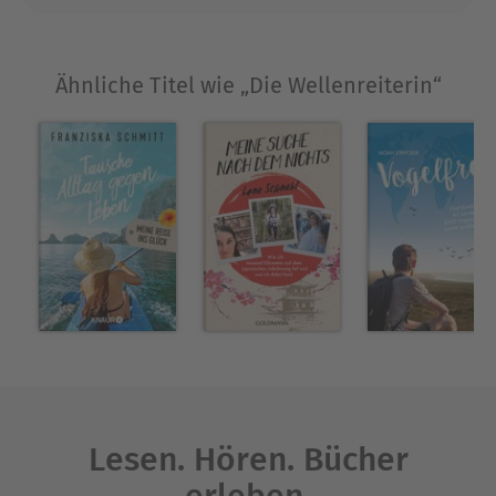
Pauschalreisen: Herausforderungen auf einem 40-
Fuß-Boot in der SüdseeSegelreisen mit
Umweltbewusstsein – Liz Clark lebt es vorLiz Clark,
Ähnliche Titel wie „Die Wellenreiterin“
Bloggerin, inzwischen Anfang 30, segelt, um eins
mit sich zu sein – und bloggt, um die Welt ein
kleines bisschen besser zu machen. Mit "Die
Wellenreiterin" lässt sie ihre Leser teilhaben am
Abenteuer. Sie selbst hat begonnen zu handeln,
sammelt auf ihren Segelreisen den Müll im Meer,
lebt nachhaltiger und inspiriert und aktiviert
dadurch Tausende von Lesern ihres Blogs und
ihrer Bücher.Lassen Sie sich anstecken von der
Begeisterung für Boote, glasklares Wasser und
gefühlt unendlicher Freiheit!
Ausblenden
Lesen. Hören. Bücher
erleben.