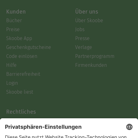
Kunden
Über uns
Bücher
Über Skoobe
Preise
Jobs
Skoobe App
Presse
Geschenkgutscheine
Verlage
Code einlösen
Partnerprogramm
Hilfe
Firmenkunden
Barrierefreiheit
Login
Skoobe liest
Rechtliches
Datenschutz
AGB