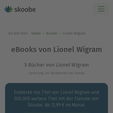
Du bist hier:
Home
Bücher
Lionel Wigram
eBooks von Lionel Wigram
5 Bücher von Lionel Wigram
Sortierung: am beliebtesten bei Skoobe
Entdecke die Titel von Lionel Wigram und
500.000 weitere Titel mit der Flatrate von
Skoobe. Ab 12,99 € im Monat.