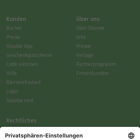
Kunden
Über uns
Bücher
Über Skoobe
Preise
Jobs
Skoobe App
Presse
Geschenkgutscheine
Verlage
Code einlösen
Partnerprogramm
Hilfe
Firmenkunden
Barrierefreiheit
Login
Skoobe liest
Rechtliches
Datenschutz
AGB