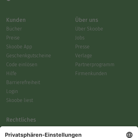
Kunden
Über uns
Bücher
Über Skoobe
Preise
Jobs
Skoobe App
Presse
Geschenkgutscheine
Verlage
Code einlösen
Partnerprogramm
Hilfe
Firmenkunden
Barrierefreiheit
Login
Skoobe liest
Rechtliches
Datenschutz
AGB