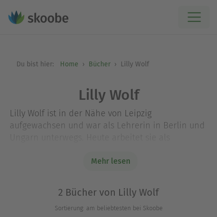
Du bist hier:
Home
Bücher
Lilly Wolf
Lilly Wolf
Lilly Wolf ist in der Nähe von Leipzig
aufgewachsen und war als Lehrerin in Berlin und
Ungarn unterwegs. Heute arbeitet sie als
Qualitätstesterin in Stuttgart. Sie liest und schaut
gern Detektivgeschichten, weshalb sie in ihren
Mehr lesen
eigenen Krimis und Romanen gerne alte
Geheimnisse erforscht. Sie möchte beim
2 Bücher von Lilly Wolf
Schreiben noch viele verschiedene Genres
Sortierung: am beliebtesten bei Skoobe
ausprobieren und hätte nichts dagegen, ihre