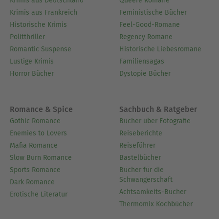
Krimis aus Deutschland
Queere Romane
Krimis aus Frankreich
Feministische Bücher
Historische Krimis
Feel-Good-Romane
Politthriller
Regency Romane
Romantic Suspense
Historische Liebesromane
Lustige Krimis
Familiensagas
Horror Bücher
Dystopie Bücher
Romance & Spice
Sachbuch & Ratgeber
Gothic Romance
Bücher über Fotografie
Enemies to Lovers
Reiseberichte
Mafia Romance
Reiseführer
Slow Burn Romance
Bastelbücher
Sports Romance
Bücher für die
Schwangerschaft
Dark Romance
Achtsamkeits-Bücher
Erotische Literatur
Thermomix Kochbücher