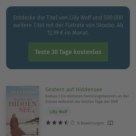
Romane immer dort in der Welt zu schreiben, wo
sie spielen.
Entdecke die Titel von Lilly Wolf und 500.000
weitere Titel mit der Flatrate von Skoobe. Ab
12,99 € im Monat.
Teste 30 Tage kostenlos
Gestern auf Hiddensee
Roman | Ein düsteres Familiengeheimnis an der
Ostsee während der letzten Tage der DDR
Lilly Wolf
12 Bewertungen