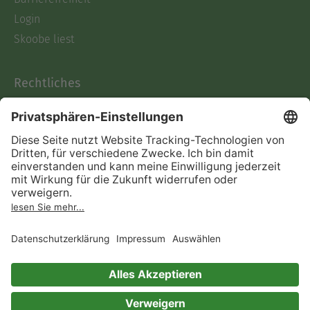
Login
Skoobe liest
Rechtliches
Datenschutz
AGB
Informationen nach Data
Act
Verträge hier kündigen
Impressum
Vertrag widerrufen
Immer ein gutes Buch