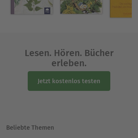
zahlreiche Bücher studiert. In ihrem Garten
grünte und blühte alles, was für die Gesundheit
gut ist. Die Kräuterfrau war im Westerwald und
darüber hinaus als „Kräuter-Liesel“ bekannt.
Ausblenden
Lesen. Hören. Bücher
erleben.
Jetzt kostenlos testen
Beliebte Themen