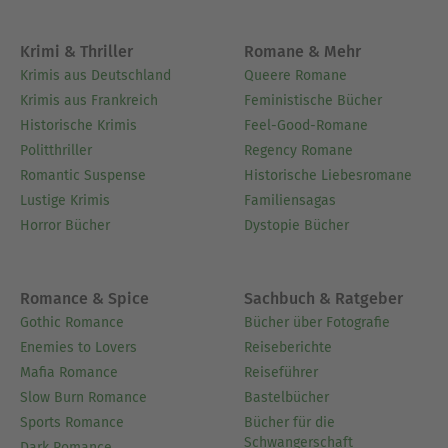
Krimi & Thriller
Romane & Mehr
Krimis aus Deutschland
Queere Romane
Krimis aus Frankreich
Feministische Bücher
Historische Krimis
Feel-Good-Romane
Politthriller
Regency Romane
Romantic Suspense
Historische Liebesromane
Lustige Krimis
Familiensagas
Horror Bücher
Dystopie Bücher
Romance & Spice
Sachbuch & Ratgeber
Gothic Romance
Bücher über Fotografie
Enemies to Lovers
Reiseberichte
Mafia Romance
Reiseführer
Slow Burn Romance
Bastelbücher
Sports Romance
Bücher für die
Schwangerschaft
Dark Romance