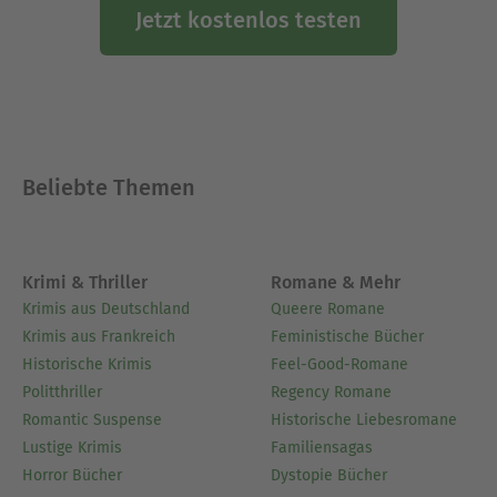
und Jiddistik studiert. Nach seiner Promotion ist
Jetzt kostenlos testen
er heute als Schulleiter der Jewish International
School – Masorti Grundschule in Berlin tätig. Über
seine Erfahrungen als sichtbarer Jude schreibt er
auf Twitter unter dem Hashtag
#juedischinschland und auf Facebook, wo seine
Anekdoten eine große Leserschaft haben.
Beliebte Themen
Ausblenden
Krimi & Thriller
Romane & Mehr
Krimis aus Deutschland
Queere Romane
Krimis aus Frankreich
Feministische Bücher
Historische Krimis
Feel-Good-Romane
Politthriller
Regency Romane
Romantic Suspense
Historische Liebesromane
Lustige Krimis
Familiensagas
Horror Bücher
Dystopie Bücher