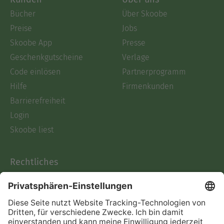
Bücher
Über Skoobe
Preise
Jobs
Skoobe App
Presse
Geschenkgutscheine
Verlage
Code einlösen
Partnerprogramm
Hilfe
Firmenkunden
Barrierefreiheit
Login
Skoobe liest
Rechtliches
Datenschutz
AGB
Informationen nach Data
Act