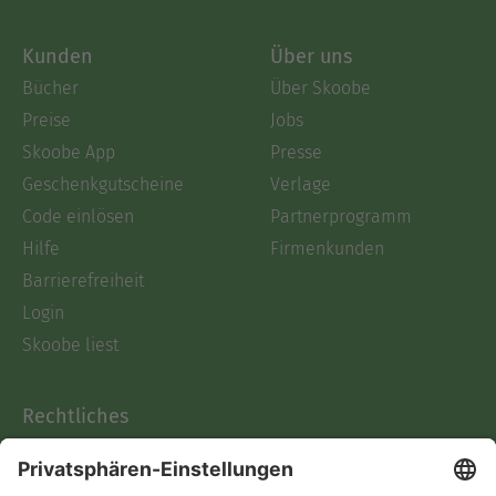
Kunden
Über uns
Bücher
Über Skoobe
Preise
Jobs
Skoobe App
Presse
Geschenkgutscheine
Verlage
Code einlösen
Partnerprogramm
Hilfe
Firmenkunden
Barrierefreiheit
Login
Skoobe liest
Rechtliches
Datenschutz
AGB