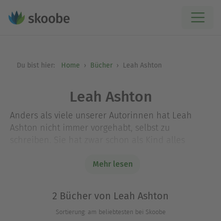
Du bist hier:
Home
Bücher
Leah Ashton
Leah Ashton
Anders als viele unserer Autorinnen hat Leah
Ashton nicht immer vorgehabt, selbst zu
schreiben. Sie hat zwar schon als Kind alles
gelesen, das ihr in die Finger kam – von Büchern
bis hin zur Rückseite der Cornflakes-Verpackung
Mehr lesen
beim Frühstück –, doch ans Schreiben dachte sie
erst nicht. Eines Tages entdeckte sie dann die
2 Bücher von Leah Ashton
zum Seufzen schöne Welt der Liebesromane …
Sortierung: am beliebtesten bei Skoobe
Und an einem anderen Tag, Jahre später, fragte