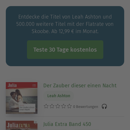
sie sich, ob sie selbst nicht auch so eine
Geschichte schreiben könnte. Glücklicherweise
Entdecke die Titel von Leah Ashton und
hat sie den Mut gehabt, selbst den Stift zur Hand
500.000 weitere Titel mit der Flatrate von
zu nehmen! Heute lebt sie mit ihrem liebevollen
Skoobe. Ab 12,99 € im Monat.
Ehemann und zwei tollen Töchtern in Perth, im
Westen Australiens, und schreibt wunderschöne
Happy Ends für ihre starken, eigenständigen
Teste 30 Tage kostenlos
Heldinnen. Sie liebt ausschweifende Gespräche
und zu lachen bis die Tränen kommen, und sie
frühstückt wahnsinnig gerne – ganz unabhängig
von der Tageszeit. Was sie dagegen überhaupt
nicht mag, sind Gurken. Und Horrorfilme, sie
Der Zauber dieser einen Nacht
bleibt lieber bei ihren romantischen Geschichten.
Leah Ashton
0 Bewertungen
Julia Extra Band 450