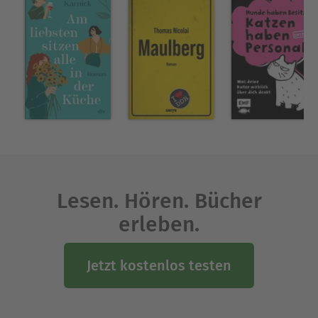
neuen und alten Antisemitismus die Stirn zu
bieten. Denn gegen den Hass hilft Lachen, und
sei es auch manchmal ein bitteres. Mit Texten und
Cartoons von Ahne, Katja Berlin, Bov Bjerg, Franz
Dobler, Danny Dziuk, Hartmut El Kurdi, Alexander
Estis, Flix, Katharina Greve, Thomas Gsella, Hauck
& Bauer, André Herzberg, Dmitrij Kapitelman,
Charles Lewinsky, Julia Mateus, Til Mette, Susanne
M. Riedel, Stefanie Sargnagel, Dana von Suffrin,
Peter Wawerzinek, Bodo Wartke, Ella Carina
Werner und vielen anderen.
Lesen. Hören. Bücher
Über Heiko Werning
erleben.
Heiko Werning ist Autor aus Leidenschaft,
Reptilienforscher aus Berufung und
Jetzt kostenlos testen
Tierbeschützer aus Notwendigkeit. Er ist Autor
mehrerer zoologischer Fachbücher, schreibt aber
auch für Taz und Titanic. Seine Texte liest er