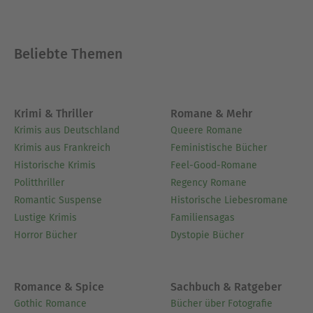
regelmäßig bei den Berliner Lesebühnen
Reformbühne Heim & Welt und Brauseboys vor.
Seine Wedding-Geschichtensammlungen sind
Beliebte Themen
eine inoffizielle Chronik des Berliner
Problembezirks. Er ist einer der Initiatoren von
Citizen Conservation.
Krimi & Thriller
Romane & Mehr
Ausblenden
Krimis aus Deutschland
Queere Romane
Krimis aus Frankreich
Feministische Bücher
Historische Krimis
Feel-Good-Romane
Politthriller
Regency Romane
Romantic Suspense
Historische Liebesromane
Lustige Krimis
Familiensagas
Horror Bücher
Dystopie Bücher
Romance & Spice
Sachbuch & Ratgeber
Gothic Romance
Bücher über Fotografie