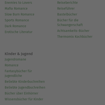
Enemies to Lovers
Reiseberichte
Mafia Romance
Reiseführer
Slow Burn Romance
Bastelbücher
Sports Romance
Bücher für die
Schwangerschaft
Dark Romance
Achtsamkeits-Bücher
Erotische Literatur
Thermomix Kochbücher
Kinder & Jugend
Jugendromane
Romance
Fantasybücher für
Jugendliche
Beliebte Kinderbuchreihen
Beliebte Jugendbuchreihen
Bücher über Einhörner
Wissensbücher für Kinder