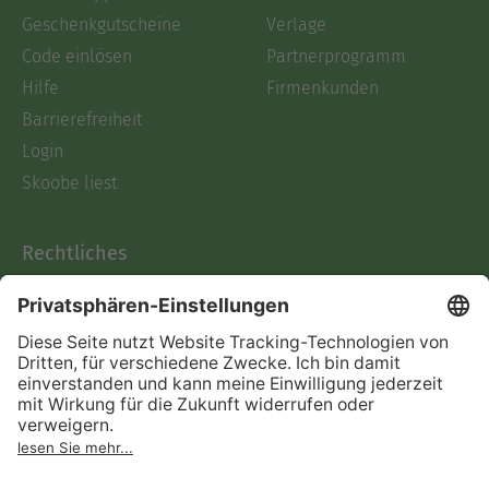
Geschenkgutscheine
Verlage
Code einlösen
Partnerprogramm
Hilfe
Firmenkunden
Barrierefreiheit
Login
Skoobe liest
Rechtliches
Datenschutz
AGB
Informationen nach Data
Act
Verträge hier kündigen
Impressum
Vertrag widerrufen