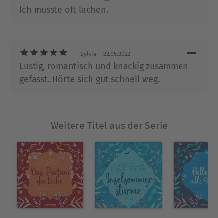
Ich musste oft lachen.
– vom Guardian über Glamour, Stylist, Closer, The
Metro bis hin zum Telegraph. Zuletzt hat sie bei
der Grazia und bei Red als Kolumnistin
gearbeitet. Mit einem Grinsen im Gesicht sagt sie
Sylvie
– 22.05.2022
von sich selbst, dass sie Liebesromane für Zyniker
Lustig, romantisch und knackig zusammen
schreibt.
gefasst. Hörte sich gut schnell weg.
Ausblenden
Weitere Titel aus der Serie