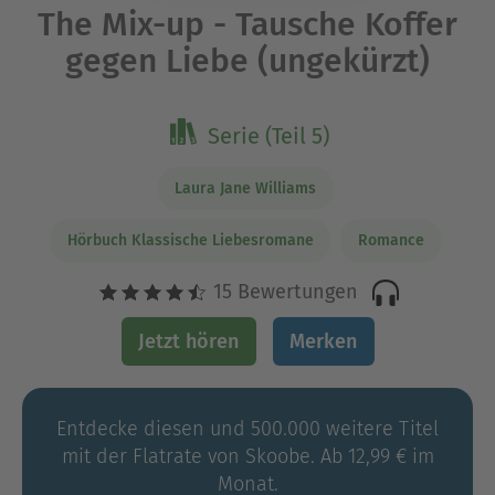
The Mix-up - Tausche Koffer
gegen Liebe (ungekürzt)
Serie (Teil 5)
Laura Jane Williams
Hörbuch Klassische Liebesromane
Romance
15 Bewertungen
Jetzt hören
Merken
Entdecke diesen und 500.000 weitere Titel
mit der Flatrate von Skoobe. Ab 12,99 € im
Monat.