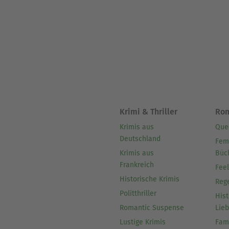
Krimi & Thriller
Ro
Krimis aus
Que
Deutschland
Fem
Krimis aus
Büc
Frankreich
Fee
Historische Krimis
Reg
Politthriller
Hist
Romantic Suspense
Lie
Lustige Krimis
Fam