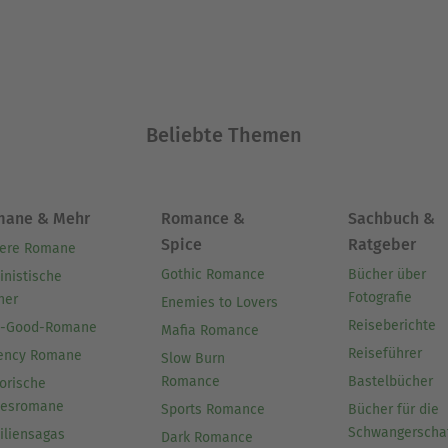
Beliebte Themen
mane & Mehr
Romance &
Sachbuch &
Spice
Ratgeber
ere Romane
Gothic Romance
Bücher über
inistische
Fotografie
her
Enemies to Lovers
Reiseberichte
l-Good-Romane
Mafia Romance
Reiseführer
ency Romane
Slow Burn
Romance
Bastelbücher
orische
besromane
Sports Romance
Bücher für die
Schwangerscha
iliensagas
Dark Romance