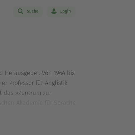
Suche
Login
nd Herausgeber. Von 1964 bis
r Professor für Anglistik
rt das »Zentrum zur
tschen Akademie für Sprache
in ein unentdecktes Land«