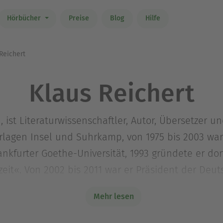
Hörbücher
Preise
Blog
Hilfe
Reichert
Klaus Reichert
, ist Literaturwissenschaftler, Autor, Übersetzer u
rlagen Insel und Suhrkamp, von 1975 bis 2003 war e
ankfurter Goethe-Universität, 1993 gründete er do
eit«. Von 2002 bis 2011 war er Präsident der Deu
r erschien zuletzt »Türkische Tagebücher. Reisen 
Mehr lesen
guren des Flüchtigen« (2016).