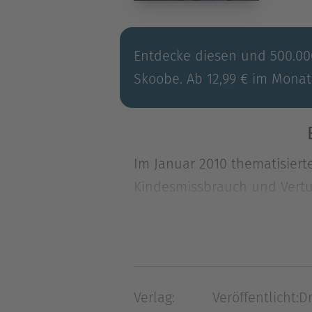
Entdecke diesen und 500.000
Skoobe. Ab 12,99 € im Monat
Im Januar 2010 thematisierte
Kindesmissbrauch und Vertus
Im Januar 2010 thematisierte
Kindesmissbrauch und Vertus
Machtmissbrauch gegenüber S
hat die Kirche erschüttert 
Verlag:
Veröffentlicht:
Dr
gewachsen und begannen Sch