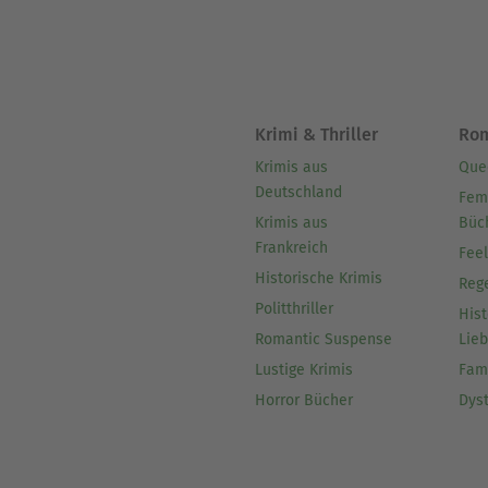
Krimi & Thriller
Ro
Krimis aus
Que
Deutschland
Fem
Krimis aus
Büc
Frankreich
Fee
Historische Krimis
Reg
Politthriller
Hist
Romantic Suspense
Lie
Lustige Krimis
Fam
Horror Bücher
Dys