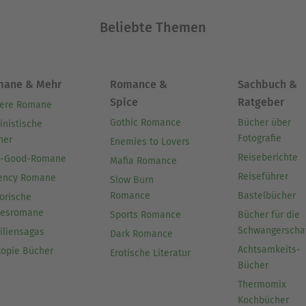
Beliebte Themen
mane & Mehr
Romance &
Sachbuch &
Spice
Ratgeber
ere Romane
Gothic Romance
Bücher über
inistische
Fotografie
her
Enemies to Lovers
Reiseberichte
l-Good-Romane
Mafia Romance
Reiseführer
ency Romane
Slow Burn
Romance
Bastelbücher
orische
besromane
Sports Romance
Bücher für die
Schwangerscha
iliensagas
Dark Romance
Achtsamkeits-
topie Bücher
Erotische Literatur
Bücher
Thermomix
Kochbücher