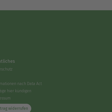
tliches
nschutz
rmationen nach Data Act
äge hier kündigen
essum
trag widerrufen