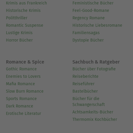
Krimis aus Frankreich
Feministische Bücher
Historische Krimis
Feel-Good-Romane
Politthriller
Regency Romane
Romantic Suspense
Historische Liebesromane
Lustige Krimis
Familiensagas
Horror Bücher
Dystopie Bücher
Romance & Spice
Sachbuch & Ratgeber
Gothic Romance
Bücher über Fotografie
Enemies to Lovers
Reiseberichte
Mafia Romance
Reiseführer
Slow Burn Romance
Bastelbücher
Sports Romance
Bücher für die
Schwangerschaft
Dark Romance
Achtsamkeits-Bücher
Erotische Literatur
Thermomix Kochbücher