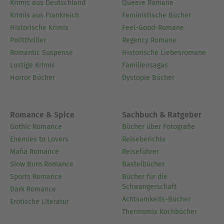
Krimis aus Deutschland
Queere Romane
Krimis aus Frankreich
Feministische Bücher
Historische Krimis
Feel-Good-Romane
Politthriller
Regency Romane
Romantic Suspense
Historische Liebesromane
Lustige Krimis
Familiensagas
Horror Bücher
Dystopie Bücher
Romance & Spice
Sachbuch & Ratgeber
Gothic Romance
Bücher über Fotografie
Enemies to Lovers
Reiseberichte
Mafia Romance
Reiseführer
Slow Burn Romance
Bastelbücher
Sports Romance
Bücher für die
Schwangerschaft
Dark Romance
Achtsamkeits-Bücher
Erotische Literatur
Thermomix Kochbücher