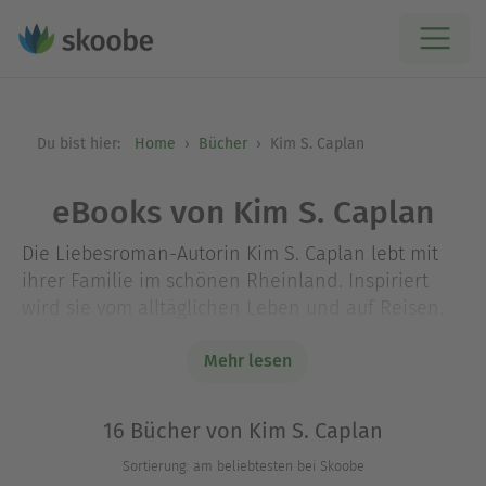
Du bist hier:
Home
Bücher
Kim S. Caplan
eBooks von Kim S. Caplan
Die Liebesroman-Autorin Kim S. Caplan lebt mit
ihrer Familie im schönen Rheinland. Inspiriert
wird sie vom alltäglichen Leben und auf Reisen.
Ihre Romane stehen für Romantik, Leidenschaft
und Spannung. Als Ausgleich zum Schreiben liebt
Mehr lesen
sie Wanderungen durch die wunderschönen
heimischen Wälder oder genießt die frische
16 Bücher von Kim S. Caplan
Meeresbrise am Strand der Nordsee.
Sortierung: am beliebtesten bei Skoobe