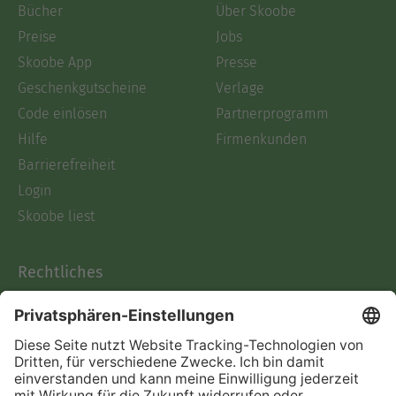
Bücher
Über Skoobe
Preise
Jobs
Skoobe App
Presse
Geschenkgutscheine
Verlage
Code einlösen
Partnerprogramm
Hilfe
Firmenkunden
Barrierefreiheit
Login
Skoobe liest
Rechtliches
Datenschutz
AGB
Informationen nach Data
Act
Verträge hier kündigen