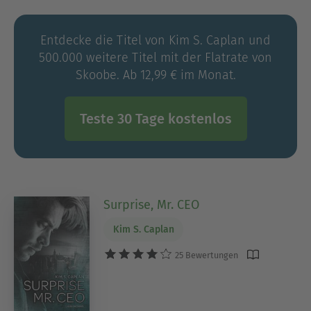
Entdecke die Titel von Kim S. Caplan und
500.000 weitere Titel mit der Flatrate von
Skoobe. Ab 12,99 € im Monat.
Teste 30 Tage kostenlos
Surprise, Mr. CEO
Kim S. Caplan
25 Bewertungen