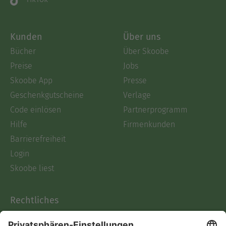
Kunden
Über uns
Bücher
Über Skoobe
Preise
Jobs
Skoobe App
Presse
Geschenkgutscheine
Verlage
Code einlösen
Partnerprogramm
Hilfe
Firmenkunden
Barrierefreiheit
Login
Skoobe liest
Rechtliches
Datenschutz