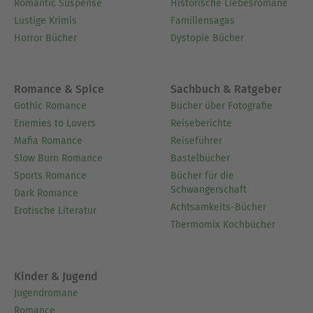
Romantic Suspense
Historische Liebesromane
Lustige Krimis
Familiensagas
Horror Bücher
Dystopie Bücher
Romance & Spice
Sachbuch & Ratgeber
Gothic Romance
Bücher über Fotografie
Enemies to Lovers
Reiseberichte
Mafia Romance
Reiseführer
Slow Burn Romance
Bastelbücher
Sports Romance
Bücher für die
Schwangerschaft
Dark Romance
Achtsamkeits-Bücher
Erotische Literatur
Thermomix Kochbücher
Kinder & Jugend
Jugendromane
Romance