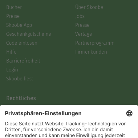
Bücher
Über Skoobe
Preise
Jobs
Skoobe App
Presse
Geschenkgutscheine
Verlage
Code einlösen
Partnerprogramm
Hilfe
Firmenkunden
Barrierefreiheit
Login
Skoobe liest
Rechtliches
Datenschutz
AGB
Informationen nach Data
Act