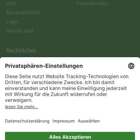
Hilfe
Firmenkunden
Barrierefreiheit
Login
Skoobe liest
Rechtliches
Datenschutz
AGB
Informationen nach Data
Act
Verträge hier kündigen
Impressum
Vertrag widerrufen