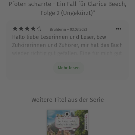
Pfoten scharrte - Ein Fall für Clarice Beech,
Folge 2 (Ungekürzt)“
Brühlerin
– 03.03.2023
Hallo liebe Leserinnen und Leser, bzw
Zuhörerinnen und Zuhörer, mir hat das Buch
wieder richtig gut gefallen. Eine für mich gut
aufgebaute Story und auch die Entwicklung
Mehr lesen
der Charaktere ist hervorragend. Ich hoffe
auf weitere Cozy Krimis.
Weitere Titel aus der Serie