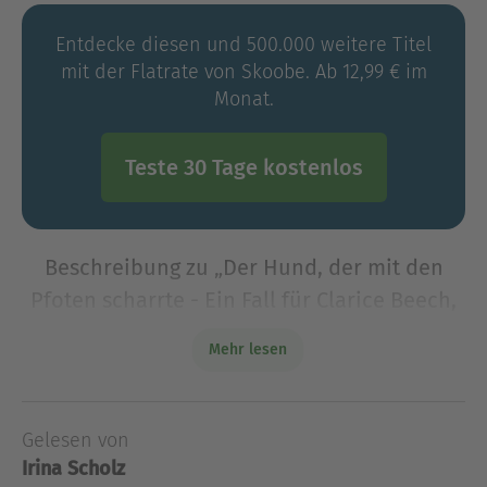
Entdecke diesen und 500.000 weitere Titel
mit der Flatrate von Skoobe. Ab 12,99 € im
Monat.
Teste 30 Tage kostenlos
Beschreibung zu „Der Hund, der mit den
Pfoten scharrte - Ein Fall für Clarice Beech,
Folge 2 (Ungekürzt)“
Mehr lesen
Sommer in den Lincolnshire Wolds. Als Clarice
Beech den Hilferuf ihrer Freundin Louise erhält,
kann sie nicht ablehnen: Sie soll sich um eine
Gelesen von
lebhafte Boxer-Hündin namens Susie kümmern,
Irina Scholz
die Louises So