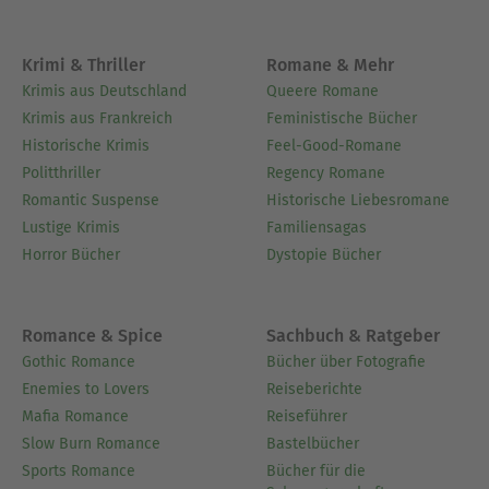
bei einer praxisnahen und verständlichen
Vermittlung betriebswirtschaftlicher
Zusammenhänge ankommt. Als Mitglied des
Krimi & Thriller
Romane & Mehr
Aufgabenerstellungsausschusses des DIHK für die
Krimis aus Deutschland
Queere Romane
Prüfungen der Bankfachwirtausbildung gestaltet
Krimis aus Frankreich
Feministische Bücher
er zudem aktiv die Qualität und Aussagekraft von
Historische Krimis
Feel-Good-Romane
Prüfungsaufgaben mit.
Politthriller
Regency Romane
Sein Anliegen ist es, komplexe Themen wie die
Romantic Suspense
Historische Liebesromane
Kosten- und Leistungsrechnung greifbar zu
Lustige Krimis
Familiensagas
machen, mit Beispielen aus der Praxis, klarer
Horror Bücher
Dystopie Bücher
Struktur und einem Blick für das Wesentliche. Mit
dieser Aufgabensammlung möchte er Lernende
dabei unterstützen, nicht nur für die Prüfung zu
Romance & Spice
Sachbuch & Ratgeber
lernen, sondern das betriebswirtschaftliche
Gothic Romance
Bücher über Fotografie
Denken wirklich zu verstehen.
Enemies to Lovers
Reiseberichte
Mafia Romance
Reiseführer
Ausblenden
Slow Burn Romance
Bastelbücher
Sports Romance
Bücher für die