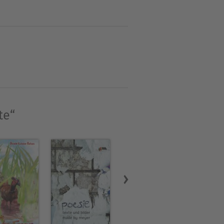
em ersten Sachbuch über
te“