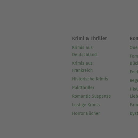
Krimi & Thriller
Ro
Krimis aus
Que
Deutschland
Fem
Krimis aus
Büc
Frankreich
Fee
Historische Krimis
Reg
Politthriller
Hist
Romantic Suspense
Lie
Lustige Krimis
Fam
Horror Bücher
Dys