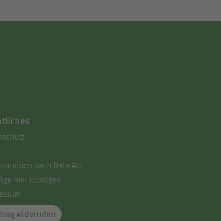
tliches
nschutz
rmationen nach Data Act
äge hier kündigen
essum
trag widerrufen