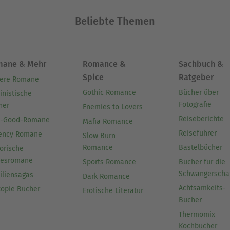
Beliebte Themen
mane & Mehr
Romance &
Sachbuch &
Spice
Ratgeber
ere Romane
Gothic Romance
Bücher über
inistische
Fotografie
her
Enemies to Lovers
Reiseberichte
l-Good-Romane
Mafia Romance
Reiseführer
ency Romane
Slow Burn
Romance
Bastelbücher
orische
besromane
Sports Romance
Bücher für die
Schwangerscha
iliensagas
Dark Romance
Achtsamkeits-
topie Bücher
Erotische Literatur
Bücher
Thermomix
Kochbücher