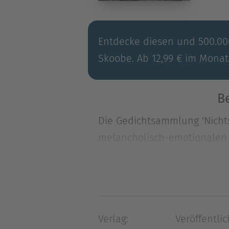
Entdecke diesen und 500.000
Skoobe. Ab 12,99 € im Monat
B
Die Gedichtsammlung 'Nicht
melancholisch-emotionalen 
Die Gedichtsammlung 'Nicht
melancholisch-emotionalen 
kritisch verdichteten Versen
emotionale Entladungen, di
Verlag:
Veröffentlic
und trotz eines kritisch-iro