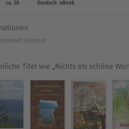
ca. 28
Deutsch
eBook
e Worte? Oder doch berührende Gedanken?
rmationen
im Ruhestand. Seit 30 Jahren schreibt er nach ein
refreiheit bekannt
 Kurzgeschichten, Glossen und Gedichte.
Ausblenden
nliche Titel wie „Nichts als schöne Wor