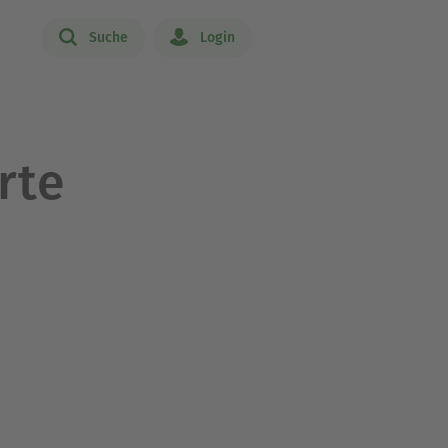
Suche
Login
rte