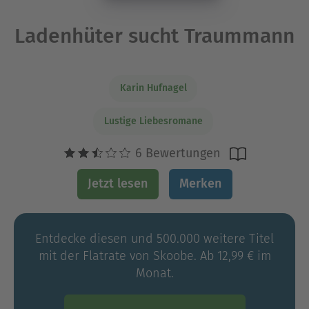
Ladenhüter sucht Traummann
Karin Hufnagel
Lustige Liebesromane
6 Bewertungen
Jetzt lesen
Merken
Entdecke diesen und 500.000 weitere Titel
mit der Flatrate von Skoobe. Ab 12,99 € im
Monat.