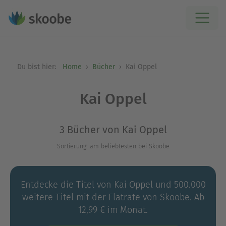
Du bist hier:
Home
Bücher
Kai Oppel
Kai Oppel
3 Bücher von Kai Oppel
Sortierung: am beliebtesten bei Skoobe
Entdecke die Titel von Kai Oppel und 500.000
weitere Titel mit der Flatrate von Skoobe. Ab
12,99 € im Monat.