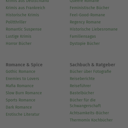
Krimis aus Deutschland
Queere Romane
Krimis aus Frankreich
Feministische Bücher
Historische Krimis
Feel-Good-Romane
Politthriller
Regency Romane
Romantic Suspense
Historische Liebesromane
Lustige Krimis
Familiensagas
Horror Bücher
Dystopie Bücher
Romance & Spice
Sachbuch & Ratgeber
Gothic Romance
Bücher über Fotografie
Enemies to Lovers
Reiseberichte
Mafia Romance
Reiseführer
Slow Burn Romance
Bastelbücher
Sports Romance
Bücher für die
Schwangerschaft
Dark Romance
Achtsamkeits-Bücher
Erotische Literatur
Thermomix Kochbücher