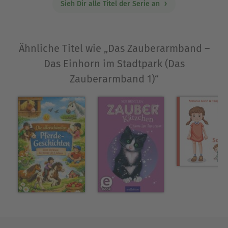
Sieh Dir alle Titel der Serie an
Über Jessica Ennis-Hill
Jessica Ennis-Hill wuchs mit ihren Eltern und ihrer
Ähnliche Titel wie „Das Zauberarmband –
jüngeren Schwester in Sheffield auf. Sie war
Das Einhorn im Stadtpark (Das
Weltmeisterin und Europameisterin im
Zauberarmband 1)“
Siebenkampf und gewann Gold bei den
Olympischen Spielen 2012 in London sowie 2016
in Rio. Heute lebt sie immer noch in Sheffield und
liest ihrem Sohn jeden Abend Geschichten vor.
Ausblenden