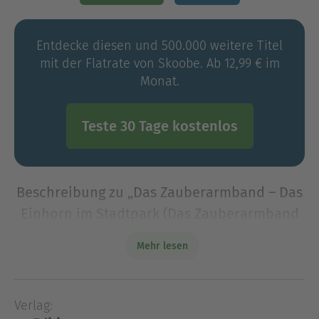
Entdecke diesen und 500.000 weitere Titel
mit der Flatrate von Skoobe. Ab 12,99 € im
Monat.
Teste 30 Tage kostenlos
Beschreibung zu „Das Zauberarmband – Das
Einhorn im Stadtpark (Das Zauberarmband
1)“
Mehr lesen
Ein Armband verleiht magische Kräfte! Dieses
magische Kinderbuch eignet sich perfekt für
Grundschülerinnen ab der 2. Klasse. Die
Verlag:
spannenden Abenteuer um Evies Zauberarmband