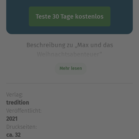
Teste 30 Tage kostenlos
Beschreibung zu „Max und das
Weihnachtsabenteuer“
Das etwas andere Weihnachtsmärchen: Eine
Mehr lesen
Geschichte über die Freundschaft. Für junge und
jung gebliebene Leser, zum Vor- und Selberlesen.
Das etwas andere Weihnachtsmärchen: Eine
Verlag:
Geschichte über die Freundschaft. Für junge und
tredition
jung gebliebene Leser, zum Vor- und Selberlesen.
Veröffentlicht:
2021
Ausblenden
Druckseiten:
ca. 32