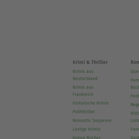
Krimi & Thriller
Ro
Krimis aus
Que
Deutschland
Fem
Krimis aus
Büc
Frankreich
Fee
Historische Krimis
Reg
Politthriller
Hist
Romantic Suspense
Lie
Lustige Krimis
Fam
Horror Bücher
Dys