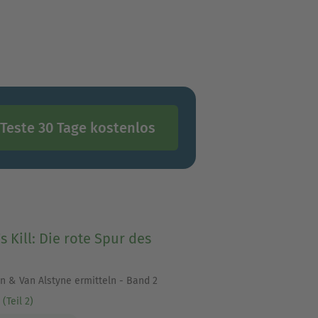
S KILL mit den Einzeltiteln:
Teste 30 Tage kostenlos
's Kill: Die rote Spur des
n & Van Alstyne ermitteln - Band 2
(Teil 2)