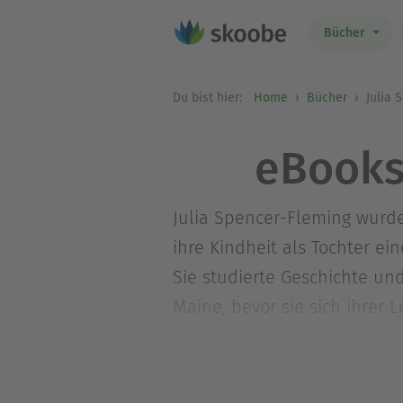
Bücher
Du bist hier:
Home
Bücher
Julia 
eBooks
Julia Spencer-Fleming wurde
ihre Kindheit als Tochter e
Sie studierte Geschichte un
Maine, bevor sie sich ihrer 
Kleid des Todes« wurde sie 
Die Autorin bei Facebook: f