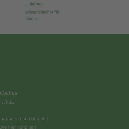
Einhörner
Wissensbücher für
Kinder
tliches
nschutz
rmationen nach Data Act
äge hier kündigen