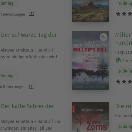
Fleming
Julia 
1 Bewertungen
l: Der schwarze Tag der
Miller
Furch
Alstyne ermitteln – Band 6 |
Fergusso
s zu blutigem Wahnsinn wird
Serie 
Julia 
Fleming
8 Bewertungen
: Der kalte Schrei der
Die ro
Krimina
Alstyne ermitteln – Band 3 | Ein
Julia 
chwinden, ein alter Fall und