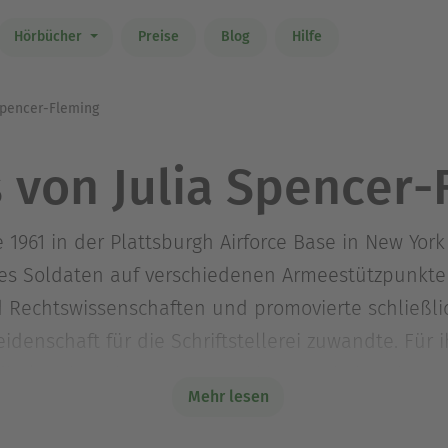
Hörbücher
Preise
Blog
Hilfe
Spencer-Fleming
 von Julia Spencer-
 1961 in der Plattsburgh Airforce Base in New Yor
ines Soldaten auf verschiedenen Armeestützpunkten
d Rechtswissenschaften und promovierte schließlic
Leidenschaft für die Schriftstellerei zuwandte. F
direkt mit mehreren renommierten Krimi-Preisen 
Mehr lesen
acebook.com/juliaspencerfleming/