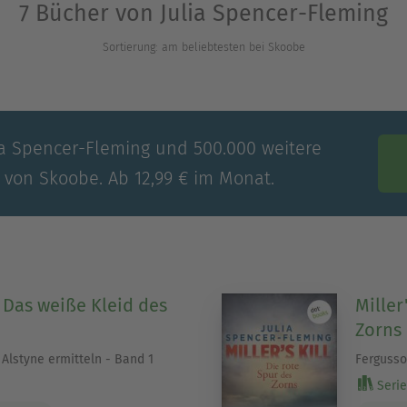
7 Bücher von Julia Spencer-Fleming
instagram.com/juliaspencerfleming
Sortierung: am beliebtesten bei Skoobe
 die Autorin ihre packende Spannungsserie MILLER'
«
lia Spencer-Fleming und 500.000 weitere
d«
e von Skoobe. Ab 12,99 € im Monat.
e«
ht«
e«
l: Das weiße Kleid des
Miller
Zorns
Alstyne ermitteln - Band 1
Fergusso
Serie 