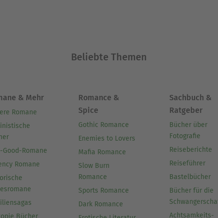
Beliebte Themen
mane & Mehr
Romance &
Sachbuch &
Spice
Ratgeber
ere Romane
Gothic Romance
Bücher über
inistische
Fotografie
her
Enemies to Lovers
Reiseberichte
l-Good-Romane
Mafia Romance
Reiseführer
ency Romane
Slow Burn
Romance
Bastelbücher
orische
besromane
Sports Romance
Bücher für die
Schwangerscha
iliensagas
Dark Romance
Achtsamkeits-
topie Bücher
Erotische Literatur