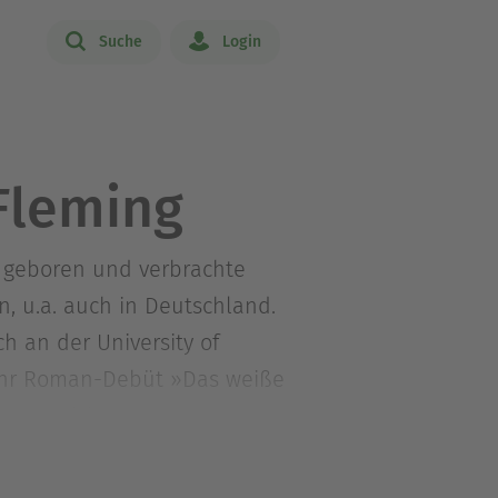
Suche
Login
Fleming
k geboren und verbrachte
, u.a. auch in Deutschland.
h an der University of
ür ihr Roman-Debüt »Das weiße
ausgezeichnet.