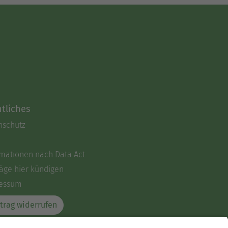
tliches
nschutz
rmationen nach Data Act
äge hier kündigen
essum
trag widerrufen