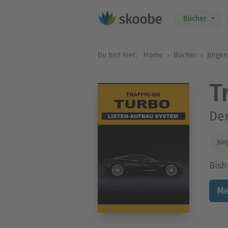
Bücher
Du bist hier:
Home
Bücher
Jürgen
T
Der
Jür
Bish
Me