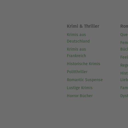
Krimi & Thriller
Ro
Krimis aus
Que
Deutschland
Fem
Krimis aus
Büc
Frankreich
Fee
Historische Krimis
Reg
Politthriller
Hist
Romantic Suspense
Lie
Lustige Krimis
Fam
Horror Bücher
Dys