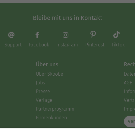
Bleibe mit uns in Kontakt
Support
Facebook
Instagram
Pinterest
TikTok
Über uns
Rech
Über Skoobe
Date
Jobs
AGB
Presse
Info
Verlage
Vertr
Partnerprogramm
Impr
Firmenkunden
Ver