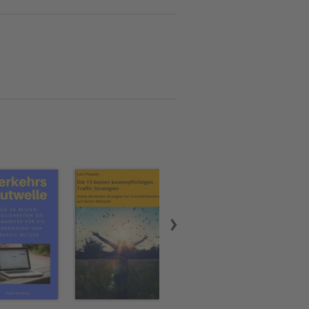
ch, wie Sie es machen und
min machen Sie sich
ig zu stellen.Im Endeffekt
e rechtzeitig, aber
die Kunden Ihres Kunden
g zum Bergmechaniker,
tikbereich. Die leichten
 Science-Fiction, ein
ten ihn dazu ein Buch zu