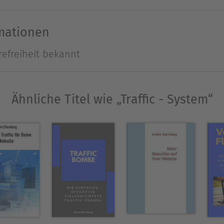
en sich auf den Start, denken intensiv darüber na
 — eine lange Pause. Einen Tag vor dem Startter
rmationen
en sich ins Zeug und malochen, um das Projekt fert
refreiheit bekannt
 Stress aus und mit Mühe vollenden Sie die Aufgab
is gut. Sie mögen es, Ihre Kunden mögen es und 
Ähnliche Titel wie „Traffic - System“
. In den 1980 er Jahren machte er eine Ausbildun
 Flugzeugmechaniker. Später arbeitete er im Logis
 20. Jahrhunderts, das Interesse an Raumfahrt und
or und viel Zeit während der Corona-Zeit, brach
sphemie! Flugziel Galaxis.