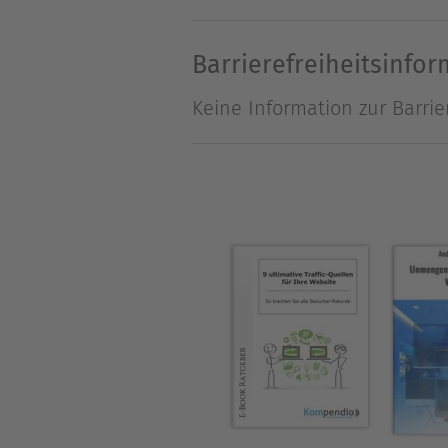
Projekt? Großartig. Sie freu
dann machen Sie eine Pause
Barrierefreiheitsinfo
ernsthaft an die Arbeit, leg
Keine Information zur Barrie
setzen Sie sich einer Menge
letztendlich ist das Ergebn
mögen es.
Über Jürgen Klos
Der Autor ist Jahrgang 1966
danach war er als Zeitsoldat
Einblicke in die Technik des
merkwürdiger, Schwarzer Hum
schreiben, sein Erstling: Bla