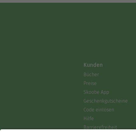
Kunden
Bücher
Preise
Skoobe App
Geschenkgutscheine
Code einlösen
Hilfe
Barrierefreiheit