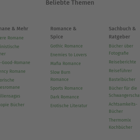
Beliebte Themen
mane & Mehr
Romance &
Sachbuch &
Spice
Ratgeber
ere Romane
Gothic Romance
Bücher über
inistische
Fotografie
her
Enemies to Lovers
Reiseberichte
l-Good-Romane
Mafia Romance
Reiseführer
ency Romane
Slow Burn
Romance
Bastelbücher
orische
besromane
Sports Romance
Bücher für die
Schwangerscha
iliensagas
Dark Romance
Achtsamkeits-
topie Bücher
Erotische Literatur
Bücher
Thermomix
Kochbücher