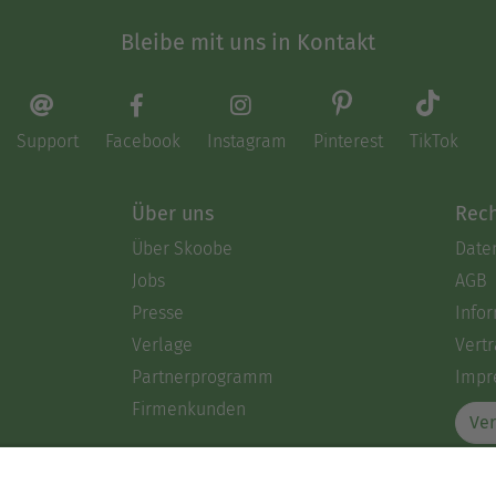
Bleibe mit uns in Kontakt
Support
Facebook
Instagram
Pinterest
TikTok
Über uns
Rech
Über Skoobe
Date
Jobs
AGB
Presse
Info
Verlage
Vertr
Partnerprogramm
Impr
Firmenkunden
Ver