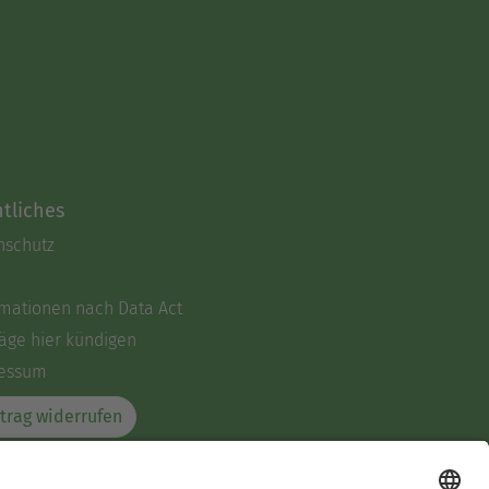
tliches
nschutz
rmationen nach Data Act
äge hier kündigen
essum
trag widerrufen