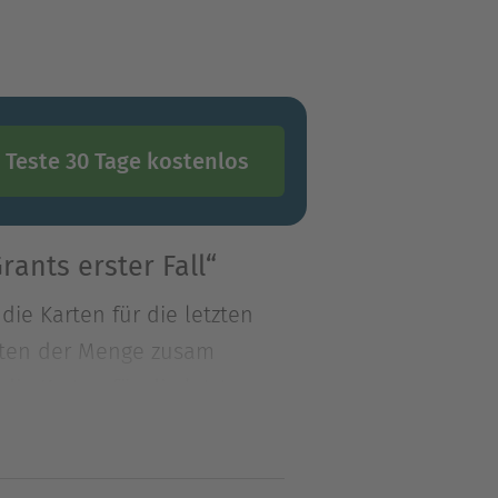
Teste 30 Tage kostenlos
ants erster Fall“
ie Karten für die letzten
itten der Menge zusam
ie Karten für die letzten
itten der Menge zusammen,
Tat etwas mitbekommen