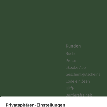
Kunden
Bücher
Preise
Skoobe App
Geschenkgutscheine
Code einlösen
Hilfe
Barrierefreiheit
Login