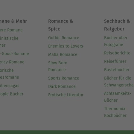
mane & Mehr
Romance &
Sachbuch &
Spice
Ratgeber
ere Romane
Gothic Romance
Bücher über
inistische
Fotografie
her
Enemies to Lovers
Reiseberichte
l-Good-Romane
Mafia Romance
Reiseführer
ency Romane
Slow Burn
Romance
Bastelbücher
orische
besromane
Sports Romance
Bücher für die
Schwangerscha
iliensagas
Dark Romance
Achtsamkeits-
topie Bücher
Erotische Literatur
Bücher
Thermomix
Kochbücher