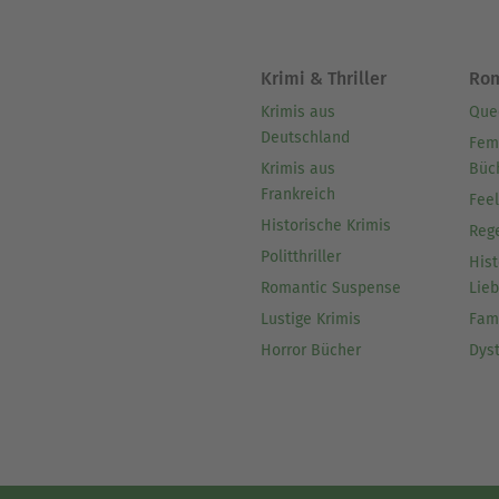
Krimi & Thriller
Ro
Krimis aus
Que
Deutschland
Fem
Krimis aus
Büc
Frankreich
Fee
Historische Krimis
Reg
Politthriller
Hist
Romantic Suspense
Lie
Lustige Krimis
Fam
Horror Bücher
Dys