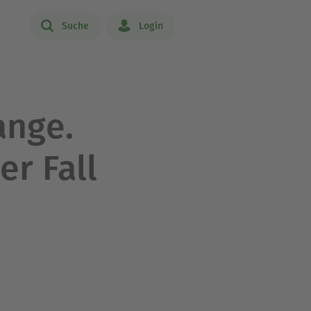
Suche
Login
ange.
er Fall