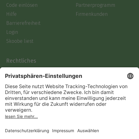
Code einlösen
Partnerprogramm
Hilfe
Firmenkunden
Barrierefreiheit
Login
Skoobe liest
Rechtliches
Datenschutz
AGB
Informationen nach Data
Act
Verträge hier kündigen
Impressum
Vertrag widerrufen