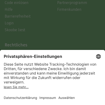
Code einlösen
Partnerprogramm
Hilfe
Firmenkunden
Barrierefreiheit
Login
Skoobe liest
Rechtliches
Datenschutz
AGB
Informationen nach Data
Act
Verträge hier kündigen
Impressum
Vertrag widerrufen