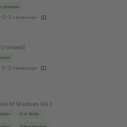
in Donovan
0 Bewertungen
r Cromwell
uchan
0 Bewertungen
ook of Shadows Vol 2
Stoker
H. G. Wells
uchan
Arthur Machen