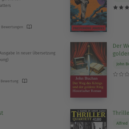
atters
 Bewertungen
Der W
golde
(Ausgabe in neuer Übersetzung
bung)
John B
 Bewertung
st
Thrill
Alfred