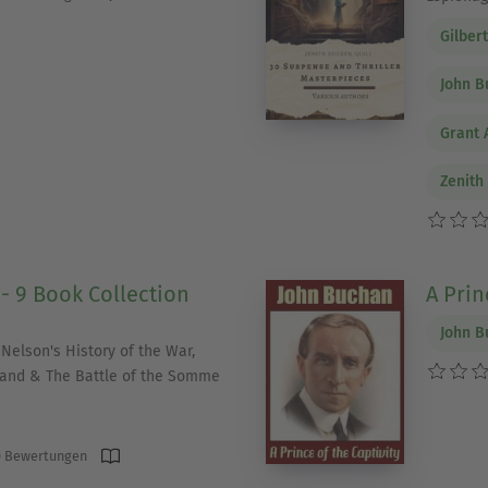
Gilber
John B
Grant 
Zenith
 - 9 Book Collection
A Prin
John B
 Nelson's History of the War,
tland & The Battle of the Somme
 Bewertungen