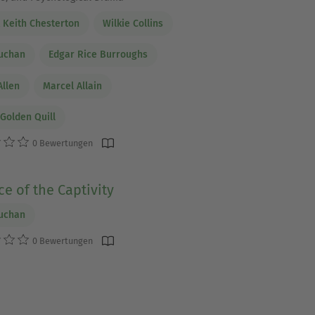
t Keith Chesterton
Wilkie Collins
uchan
Edgar Rice Burroughs
Allen
Marcel Allain
 Golden Quill
0 Bewertungen
ce of the Captivity
uchan
0 Bewertungen