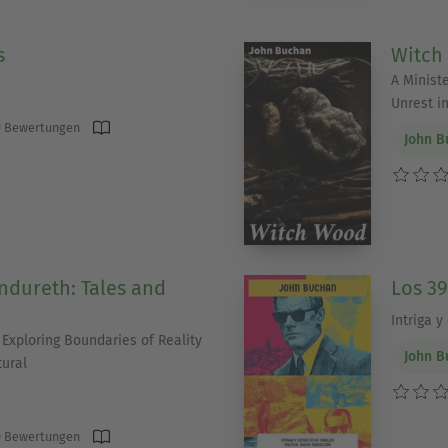
s
Witch
A Ministe
Unrest i
 Bewertungen
John B
dureth: Tales and
Los 3
Intriga y
 Exploring Boundaries of Reality
John B
ural
 Bewertungen