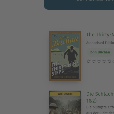
The Thirty-
Authorised Editi
John Buchan
0
Die Schlac
1&2)
Die blutigste Off
aus der Sicht de