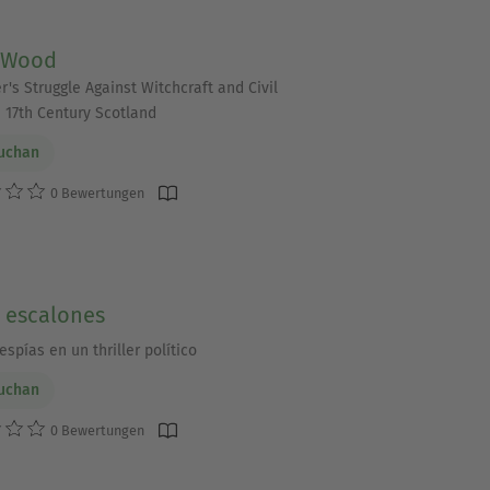
 Wood
r's Struggle Against Witchcraft and Civil
n 17th Century Scotland
uchan
0 Bewertungen
9 escalones
 espías en un thriller político
uchan
0 Bewertungen