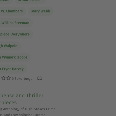
t W. Chambers
Mary Webb
. Wilkins Freeman
piece Everywhere
gh Walpole
m Wymark Jacobs
m Fryer Harvey
0 Bewertungen
pense and Thriller
rpieces
ng Anthology of High-Stakes Crime,
e, and Psychological Drama