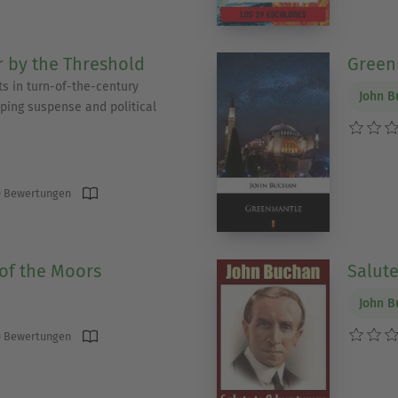
 by the Threshold
Green
ts in turn-of-the-century
John B
pping suspense and political
 Bewertungen
 of the Moors
Salute
John B
 Bewertungen