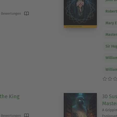
Rober
 Bewertungen
Mary E
Master
Sir Hu
Willia
Willia
 the King
30 Sus
Maste
A Grippi
 Bewertungen
Espionag