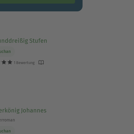
nddreißig Stufen
uchan
1 Bewertung
terkönig Johannes
erroman
uchan