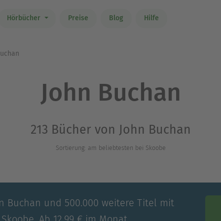
Hörbücher
Preise
Blog
Hilfe
Buchan
John Buchan
213 Bücher von John Buchan
Sortierung: am beliebtesten bei Skoobe
hn Buchan und 500.000 weitere Titel mit
 Skoobe. Ab 12,99 € im Monat.