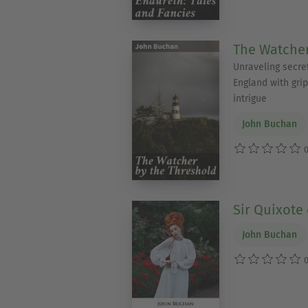
The Watcher
Unraveling secre
England with gri
intrigue
John Buchan
0
Sir Quixote
John Buchan
0