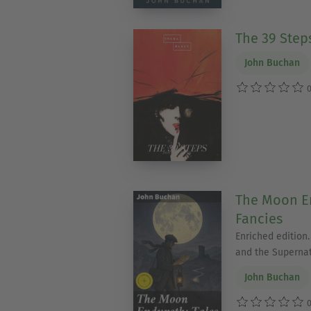
The 39 Step
John Buchan
0
The Moon En
Fancies
Enriched edition.
and the Supernat
John Buchan
0