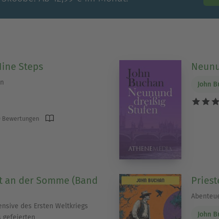
Nine Steps
Neunu
on
John B
 Bewertungen
ht an der Somme (Band
Pries
Abenteu
ensive des Ersten Weltkriegs
John B
s gefeierten