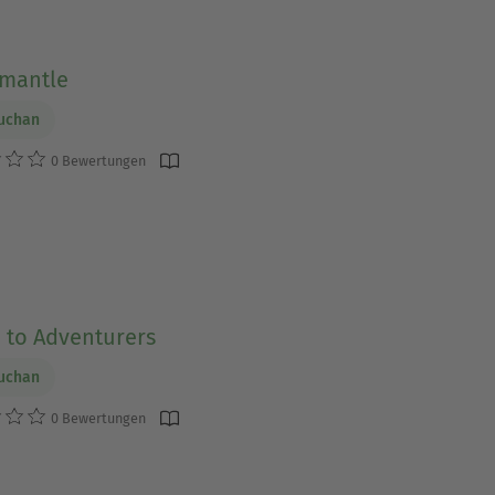
mantle
uchan
0 Bewertungen
 to Adventurers
uchan
0 Bewertungen