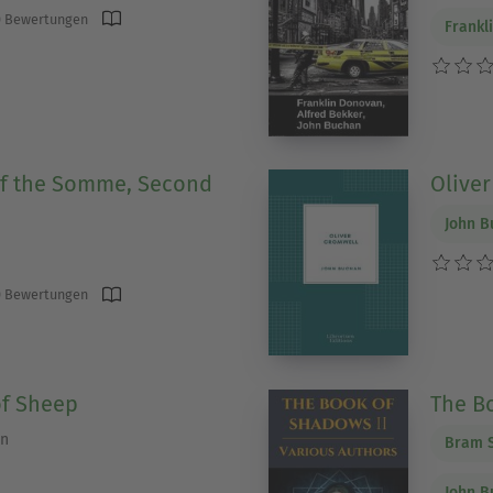
 Bewertungen
Frankl
of the Somme, Second
Olive
John B
 Bewertungen
of Sheep
The B
on
Bram 
John B