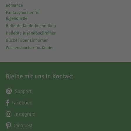
modernen Kulturgeschichte und Kunstgeschichte,
Romance
er unterhielt enge Kontakte u.a. zu Paul Heyse,
Fantasybücher für
Arnold Böcklin und Friedrich Nietzsche. Er starb
Jugendliche
am 8. August 1897 in Basel.
Beliebte Kinderbuchreihen
Beliebte Jugendbuchreihen
Ausblenden
Bücher über Einhörner
Wissensbücher für Kinder
Bleibe mit uns in Kontakt
Support
Facebook
Instagram
Pinterest