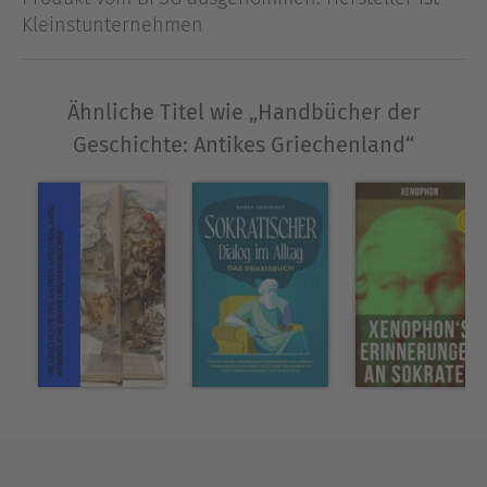
Burckhardt) Geschichte Alexanders des Großen
Kleinstunternehmen
(Johann Gustav Droysen) Griechische Mythologie:
Griechische Mythen (Ludwig Preller) Griechische
Sagen (Gustav Schwab) Klassiker der griechischen
Ähnliche Titel wie „Handbücher der
Literatur: Ilias (Homer) Odyssee (Homer) Fabeln
Geschichte: Antikes Griechenland“
und Mythen (Äsop) Der gefesselte Prometheus
(Aischylos) Die Perser (Aischylos) Die
Schutzflehenden (Aischylos) Die Sieben gegen
Theben (Aischylos) Die Orestie (Aischylos):
Agamemnon Die Grabesspenderinnen Die
Eumeniden Antigone (Sophokles) König Ödipus
(Sophokles) Medea (Euripides) Hippolytus
(Euripides) Die Ritter (Aristophanes) Die Wolken
(Aristophanes) Der Frieden (Aristophanes) Die
Vögel (Aristophanes) Lystrate (Aristophanes) Die
Frösche (Aristophanes) Sokratische Gespräche
(Xenophon und Platon) Alkibiades. Der
sogenannte Erste (Platon) Alkibiades. Der