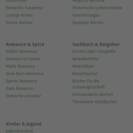
Politthriller
Regency Romane
(Aristoteles) Physik (Aristoteles) Über die
Romantic Suspense
Historische Liebesromane
Dichtkunst (Aristoteles) Handbüchlein der Moral
Lustige Krimis
Familiensagas
(Epiktet) Hetärengespräche (Lukian)
Horror Bücher
Dystopie Bücher
Göttergespräche (Lukian) Wahre Geschichten
(Lukian) Der Tyrannenmörder (Lukian) Der
verstoßene Sohn (Lukian) Der Lügenfreund oder
Romance & Spice
Sachbuch & Ratgeber
der Ungläubige (Lukian) Hetärenbriefe
Gothic Romance
Bücher über Fotografie
(Alkiphron)
Enemies to Lovers
Reiseberichte
Mafia Romance
Reiseführer
Über Jacob Burckhardt
Slow Burn Romance
Bastelbücher
Jacob Burckhardt, geboren am 25. Mai 1818 in
Sports Romance
Bücher für die
Schwangerschaft
Basel, war ab 1855 Professor für Kunstgeschichte
Dark Romance
Achtsamkeits-Bücher
in Zürich, ab 1858 Professor für Geschichte in
Erotische Literatur
Thermomix Kochbücher
Basel, ab 1874 dort zugleich auch Professor für
Kunstgeschichte. Neben seiner wissenschaftlichen
Arbeit verfasste er Gedichte und Erzählungen.
Kinder & Jugend
Burckhardt gilt als bedeutender Wegbereiter der
Jugendromane