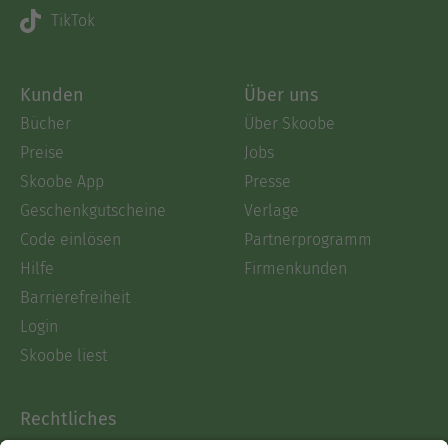
TikTok
Kunden
Über uns
Bücher
Über Skoobe
Preise
Jobs
Skoobe App
Presse
Geschenkgutscheine
Verlage
Code einlösen
Partnerprogramm
Hilfe
Firmenkunden
Barrierefreiheit
Login
Skoobe liest
Rechtliches
Datenschutz