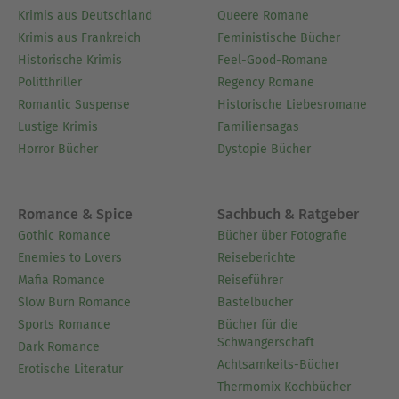
Krimis aus Deutschland
Queere Romane
Krimis aus Frankreich
Feministische Bücher
Historische Krimis
Feel-Good-Romane
Politthriller
Regency Romane
Romantic Suspense
Historische Liebesromane
Lustige Krimis
Familiensagas
Horror Bücher
Dystopie Bücher
Romance & Spice
Sachbuch & Ratgeber
Gothic Romance
Bücher über Fotografie
Enemies to Lovers
Reiseberichte
Mafia Romance
Reiseführer
Slow Burn Romance
Bastelbücher
Sports Romance
Bücher für die
Schwangerschaft
Dark Romance
Achtsamkeits-Bücher
Erotische Literatur
Thermomix Kochbücher