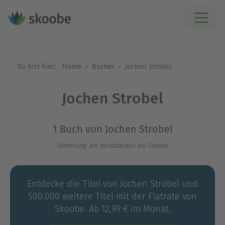
Du bist hier:
Home
Bücher
Jochen Strobel
Jochen Strobel
1 Buch von Jochen Strobel
Sortierung: am beliebtesten bei Skoobe
Entdecke die Titel von Jochen Strobel und
500.000 weitere Titel mit der Flatrate von
Skoobe. Ab 12,99 € im Monat.