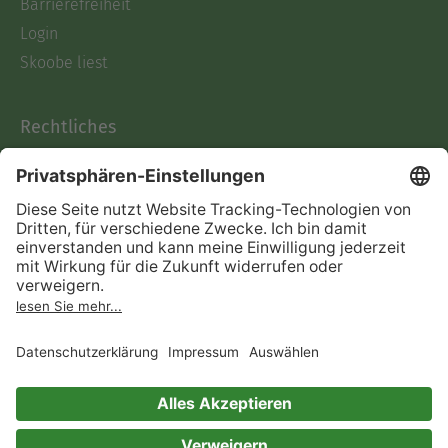
Barrierefreiheit
Login
Skoobe liest
Rechtliches
Datenschutz
AGB
Informationen nach Data
Act
Verträge hier kündigen
Impressum
Vertrag widerrufen
Immer ein gutes Buch