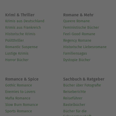
im deutschsprachigen Raum engagiert. Zudem
verfasst er seit Jahren Reiseführer sowie Artikel
für Reisemagazine. Im Jahr 2014 war er Stipendiat
Krimi & Thriller
Romane & Mehr
des Deutschen Kulturforums östliches Europa. Er
Krimis aus Deutschland
Queere Romane
lebt mit seiner Familie in Wien.
Krimis aus Frankreich
Feministische Bücher
Historische Krimis
Feel-Good-Romane
Ausblenden
Politthriller
Regency Romane
Romantic Suspense
Historische Liebesromane
Lustige Krimis
Familiensagas
Horror Bücher
Dystopie Bücher
Romance & Spice
Sachbuch & Ratgeber
Gothic Romance
Bücher über Fotografie
Enemies to Lovers
Reiseberichte
Mafia Romance
Reiseführer
Slow Burn Romance
Bastelbücher
Sports Romance
Bücher für die