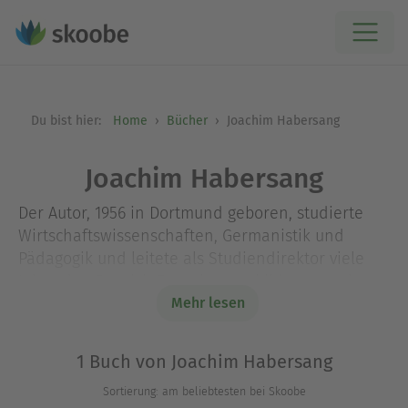
Du bist hier:
Home
Bücher
Joachim Habersang
Joachim Habersang
Der Autor, 1956 in Dortmund geboren, studierte
Wirtschaftswissenschaften, Germanistik und
Pädagogik und leitete als Studiendirektor viele
Jahre den Bereich Erwachsenenbildung an einem
Berufskolleg.
Mehr lesen
Die Liebe zur Literatur, zur Musik, zu den
Schönheiten der Natur begleitet ihn, solange er
1 Buch von Joachim Habersang
denken kann. Der melancholische Hauch sich
Sortierung: am beliebtesten bei Skoobe
wandelnder Jahreszeiten spiegele sich, wie er