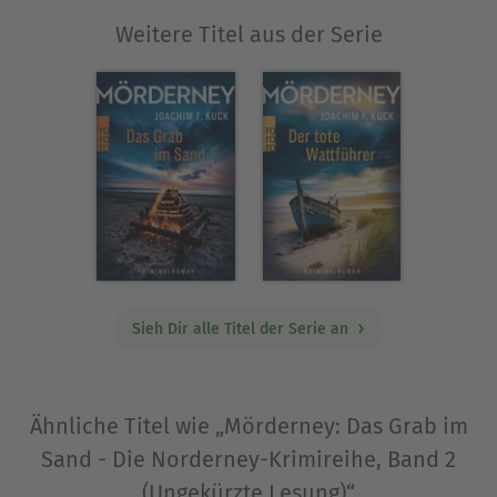
gekündigt hat, will seinen Mörder jedoch um
Weitere Titel aus der Serie
jeden Preis finden. Zusammen mit ihrem Freund
Hark Herforth, einem Pfarrer auf Langzeiturlaub,
befragt sie die Inselbewohner. Ein
entscheidender Hinweis führt die beiden auf die
Nachbarinsel Baltrum.Als ein Brandanschlag auf
die Redaktion des Werbeblatts ausgeübt wird,
ahnen Tilla und Hark, dass dieser Fall für sie
vielleicht gefährlicher werden könnte als gedacht.
Und bald ist klar: Wer auch immer Matthes
ermordet hat, hat keine Skrupel, weiter zu
töten.Ein Fall so gewaltig wie ein
Sieh Dir alle Titel der Serie an
Frühlingsgewitter an der Nordsee!Band 1:
Mörderney - Der tote Wattführer
Ähnliche Titel wie „Mörderney: Das Grab im
Über Joachim F. Kuck
Sand - Die Norderney-Krimireihe, Band 2
Joachim F. Kuck, geboren 1979 in Wesel, bekam die
(Ungekürzte Lesung)“