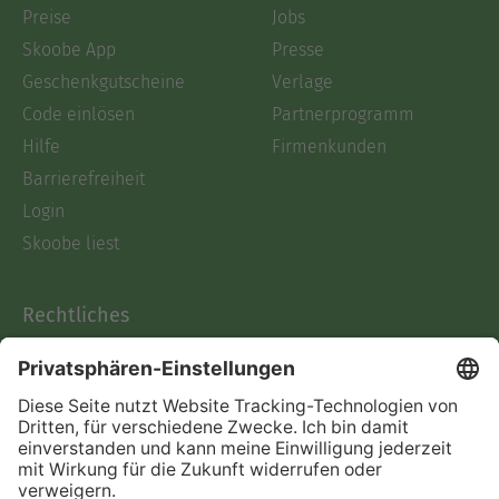
Preise
Jobs
Skoobe App
Presse
Geschenkgutscheine
Verlage
Code einlösen
Partnerprogramm
Hilfe
Firmenkunden
Barrierefreiheit
Login
Skoobe liest
Rechtliches
Datenschutz
AGB
Informationen nach Data
Act
Verträge hier kündigen