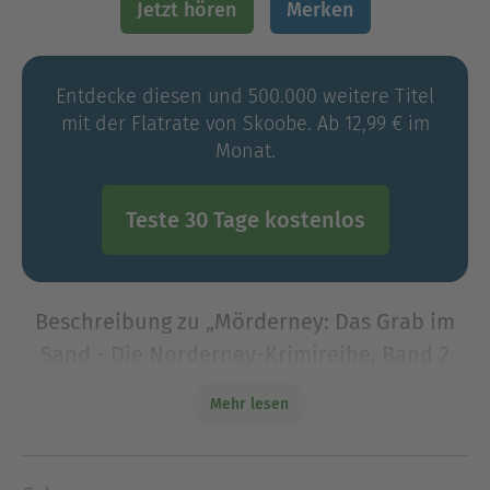
Jetzt hören
Merken
Entdecke diesen und 500.000 weitere Titel
mit der Flatrate von Skoobe. Ab 12,99 € im
Monat.
Teste 30 Tage kostenlos
Beschreibung zu „Mörderney: Das Grab im
Sand - Die Norderney-Krimireihe, Band 2
(Ungekürzte Lesung)“
Mehr lesen
Ein neuer spannender Fall auf der beliebten Insel
Norderney: Der ärmste Inselbewohner wird
ermordet, mit den Taschen voller Geld. Die