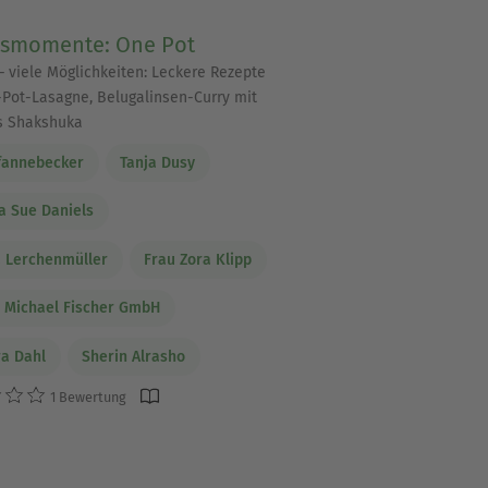
smomente: One Pot
 – viele Möglichkeiten: Leckere Rezepte
Pot-Lasagne, Belugalinsen-Curry mit
s Shakshuka
fannebecker
Tanja Dusy
a Sue Daniels
a Lerchenmüller
Frau Zora Klipp
n Michael Fischer GmbH
a Dahl
Sherin Alrasho
1 Bewertung