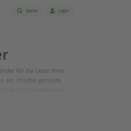
Suche
Login
er
nder für die Leser ihres
 ein. Frische, gesunde
phie. Die Vorarlbergerin
n Stil in der Küche zu
loggerin und Autorin.