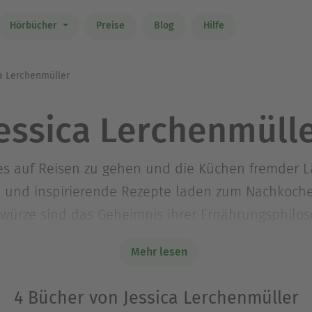
Hörbücher
Preise
Blog
Hilfe
a Lerchenmüller
essica Lerchenmüll
 es auf Reisen zu gehen und die Küchen fremder Lä
 und inspirierende Rezepte laden zum Nachkochen
würze sind das Geheimnis ihrer Ernährungsphiloso
 Kochen und sie mit ihrem einfachen aber kreative
Mehr lesen
h und Bleistift sind ein ständiger Begleiter der B
4 Bücher von Jessica Lerchenmüller