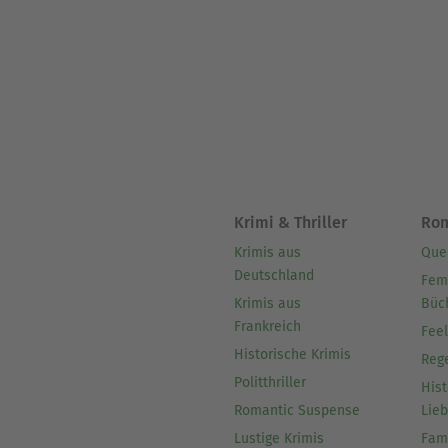
Krimi & Thriller
Ro
Krimis aus
Que
Deutschland
Fem
Krimis aus
Büc
Frankreich
Fee
Historische Krimis
Reg
Politthriller
Hist
Romantic Suspense
Lie
Lustige Krimis
Fam