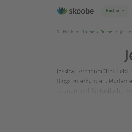
Bücher
Du bist hier:
Home
Bücher
Jessic
J
Jessica Lerchenmüller liebt
Blogs zu erkunden. Moderne
Zutaten und fantastische Ge
liebt es für ihre Freunde zu
begeistern. Kamera, Notizbuc