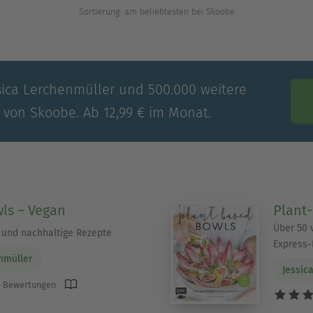
Sortierung: am beliebtesten bei Skoobe
ssica Lerchenmüller und 500.000 weitere
e von Skoobe. Ab 12,99 € im Monat.
ls – Vegan
Plant
Über 50 
 und nachhaltige Rezepte
Express-
nmüller
Jessic
 Bewertungen