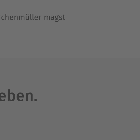
erchenmüller magst
leben.