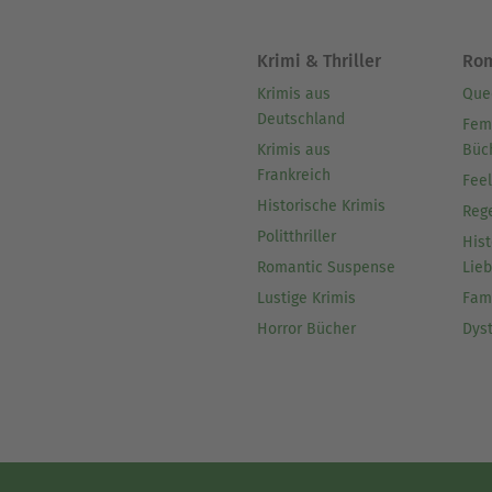
Krimi & Thriller
Ro
Krimis aus
Que
Deutschland
Fem
Krimis aus
Büc
Frankreich
Fee
Historische Krimis
Reg
Politthriller
Hist
Romantic Suspense
Lie
Lustige Krimis
Fam
Horror Bücher
Dys