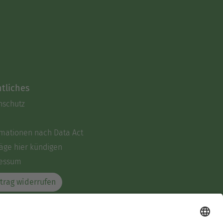
tliches
nschutz
rmationen nach Data Act
äge hier kündigen
essum
trag widerrufen