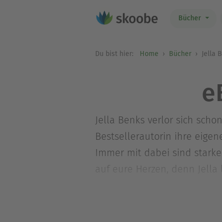
Bücher
Du bist hier:
Home
Bücher
Jella 
e
Jella Benks verlor sich scho
Bestsellerautorin ihre eigen
Immer mit dabei sind starke
auf eure Herzen, denn Jella 
zusammenzusetzen. Wenn sie 
im Möbel Upcycling oder suc
Projekte.