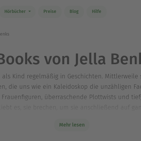
Hörbücher
Preise
Blog
Hilfe
Benks
Books von Jella Ben
n als Kind regelmäßig in Geschichten. Mittlerweile 
en, die uns wie ein Kaleidoskop die unzähligen Fa
 Frauenfiguren, überraschende Plottwists und tie
liebt es, sie brechen, um sie anschließend auf ga
nicht an neuen Geschichten sitzt, bleibt es kreat
Mehr lesen
ht in der pulsierenden Hauptstadt neue Plätze f