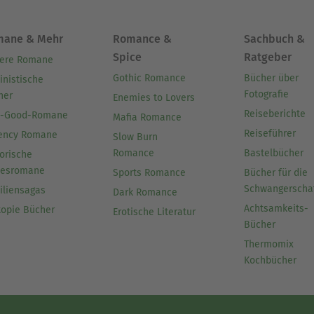
mane & Mehr
Romance &
Sachbuch &
Spice
Ratgeber
ere Romane
Gothic Romance
Bücher über
inistische
Fotografie
her
Enemies to Lovers
Reiseberichte
l-Good-Romane
Mafia Romance
Reiseführer
ency Romane
Slow Burn
Romance
Bastelbücher
orische
besromane
Sports Romance
Bücher für die
Schwangerscha
iliensagas
Dark Romance
Achtsamkeits-
topie Bücher
Erotische Literatur
Bücher
Thermomix
Kochbücher