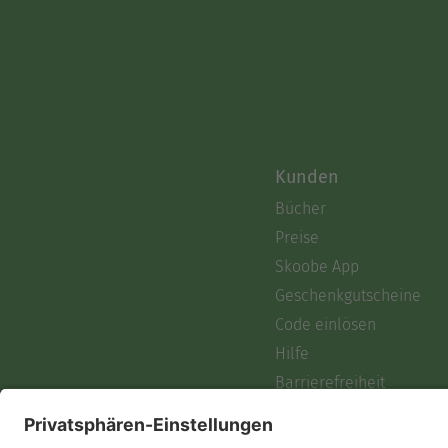
Kunden
Bücher
Preise
Skoobe App
Geschenkgutscheine
Code einlösen
Hilfe
Barrierefreiheit
Login
Skoobe liest