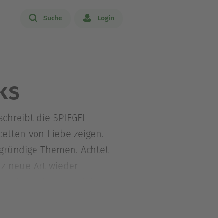
Suche
Login
ks
schreibt die SPIEGEL-
cetten von Liebe zeigen.
fgründige Themen. Achtet
nz neue Art wieder
iv, denn dann versinkt Jella
ür ihre Urban-Gardening-