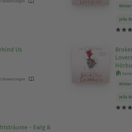
1 Bewertungen
Winter
Jella 
ehind Us
Broke
Lover
Hörbu
Serie 
3 Bewertungen
Winter
Jella 
tsträume - Ewig &