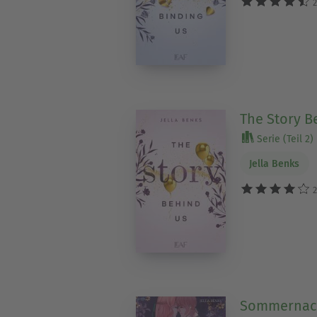
2
The Story B
Serie (Teil 2)
Jella Benks
2
Sommernach