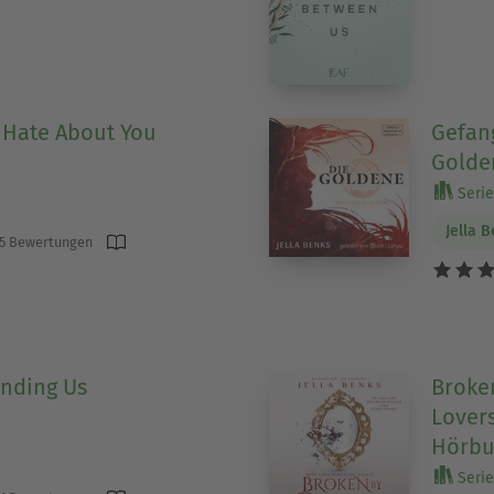
I Hate About You
Gefan
Golden
Serie
Jella 
5 Bewertungen
inding Us
Broken
Lover
Hörbu
Serie 