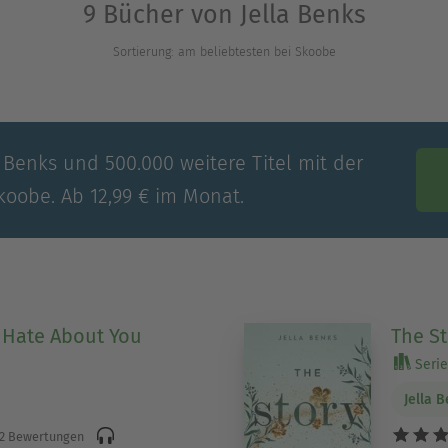
9 Bücher von Jella Benks
Sortierung: am beliebtesten bei Skoobe
a Benks und 500.000 weitere Titel mit der
koobe. Ab 12,99 € im Monat.
I Hate About You
The S
Serie 
Jella 
2 Bewertungen