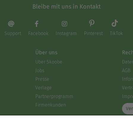
Bleibe mit uns in Kontakt
Support
Facebook
Instagram
Pinterest
TikTok
Über uns
Rech
Über Skoobe
Date
Jobs
AGB
Presse
Info
Verlage
Vertr
Partnerprogramm
Impr
Firmenkunden
Ver