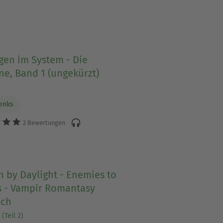
gen im System - Die
e, Band 1 (ungekürzt)
Benks
2 Bewertungen
 by Daylight - Enemies to
s - Vampir Romantasy
ch
(Teil 2)