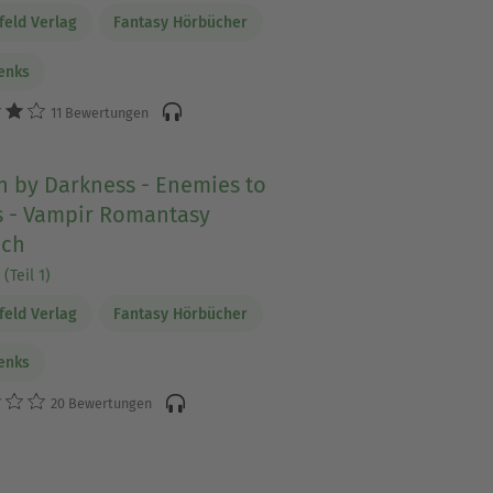
feld Verlag
Fantasy Hörbücher
Benks
11 Bewertungen
n by Darkness - Enemies to
s - Vampir Romantasy
ch
(Teil 1)
feld Verlag
Fantasy Hörbücher
Benks
20 Bewertungen