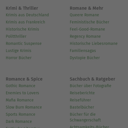
Krimi & Thriller
Romane & Mehr
Krimis aus Deutschland
Queere Romane
Krimis aus Frankreich
Feministische Bücher
Historische Krimis
Feel-Good-Romane
Politthriller
Regency Romane
Romantic Suspense
Historische Liebesromane
Lustige Krimis
Familiensagas
Horror Bücher
Dystopie Bücher
Romance & Spice
Sachbuch & Ratgeber
Gothic Romance
Bücher über Fotografie
Enemies to Lovers
Reiseberichte
Mafia Romance
Reiseführer
Slow Burn Romance
Bastelbücher
Sports Romance
Bücher für die
Schwangerschaft
Dark Romance
Achtsamkeits-Bücher