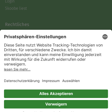
Login
Skoobe liest
Rechtliches
Datenschutz
AGB
Informationen nach Data
Act
Verträge hier kündigen
Impressum
Vertrag widerrufen
Immer ein gutes Buch