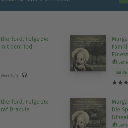
therford, Folge 34:
Margar
 mit dem Tod
Famili
Fines
Serie
Jan de
 Bewertung
therford, Folge 26:
Margar
Graf Dracula
Die Sp
(Ungek
Serie