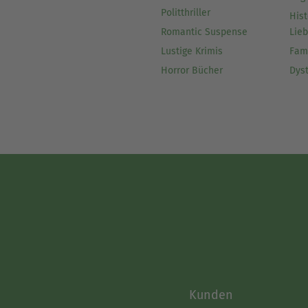
Politthriller
Hist
Romantic Suspense
Lie
Lustige Krimis
Fam
Horror Bücher
Dys
Kunden