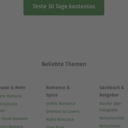
Teste 30 Tage kostenlos
Beliebte Themen
mane & Mehr
Romance &
Sachbuch &
Spice
Ratgeber
ere Romane
Gothic Romance
Bücher über
inistische
Fotografie
her
Enemies to Lovers
Reiseberichte
l-Good-Romane
Mafia Romance
Reiseführer
ency Romane
Slow Burn