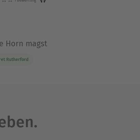
1 Bewertung
de Horn magst
et Rutherford
leben.