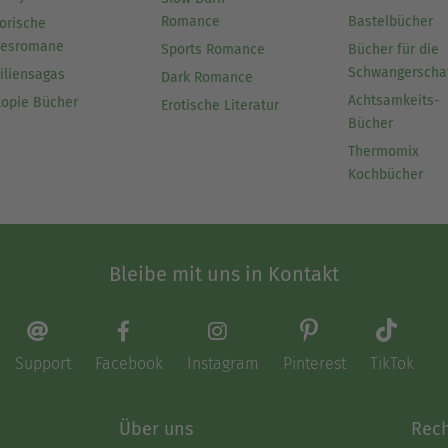
Romance
Bastelbücher
orische
besromane
Sports Romance
Bücher für die
Schwangerscha
iliensagas
Dark Romance
Achtsamkeits-
topie Bücher
Erotische Literatur
Bücher
Thermomix
Kochbücher
Bleibe mit uns in Kontakt
Support
Facebook
Instagram
Pinterest
TikTok
Über uns
Rech