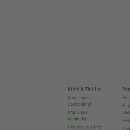
Krimi & Thriller
Ro
Krimis aus
Que
Deutschland
Fem
Krimis aus
Büc
Frankreich
Fee
Historische Krimis
Reg