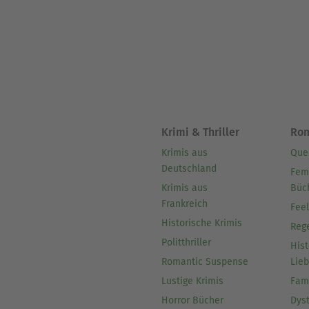
Über Jack London
Jack London war ein amerika
Überlebenskampf und existe
Patrick Karban ist professio
Übersetzung und redaktionel
Krimi & Thriller
Ro
Krimis aus
Que
Deutschland
Fem
Krimis aus
Büc
Frankreich
Fee
Historische Krimis
Reg
Politthriller
Hist
Romantic Suspense
Lie
Lustige Krimis
Fam
Horror Bücher
Dys