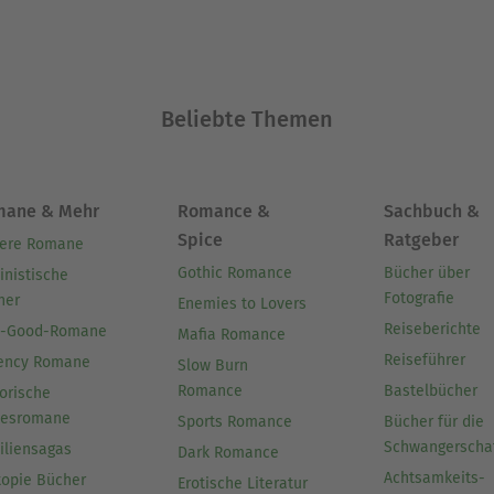
nischer Schriftsteller, dessen Abenteuerromane 
nziellen Grenzerfahrungen geprägt sind.
Beliebte Themen
neller Übersetzer und Autor. Seit mehreren Jahren 
len Bearbeitung englischsprachiger Texte ins Deu
mane & Mehr
Romance &
Sachbuch &
Spice
Ratgeber
ere Romane
Ausblenden
Gothic Romance
Bücher über
inistische
Fotografie
her
Enemies to Lovers
Reiseberichte
l-Good-Romane
Mafia Romance
Reiseführer
ency Romane
Slow Burn
Romance
Bastelbücher
orische
besromane
Sports Romance
Bücher für die
Schwangerscha
iliensagas
Dark Romance
Achtsamkeits-
topie Bücher
Erotische Literatur