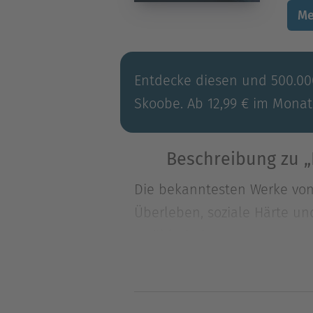
Me
Entdecke diesen und 500.000
Skoobe. Ab 12,99 € im Monat
Beschreibung zu 
Die bekanntesten Werke von
Überleben, soziale Härte u
erzählerischer E
Die bekanntesten Werke von
Überleben, soziale Härte u
erzählerischer Energie gesta