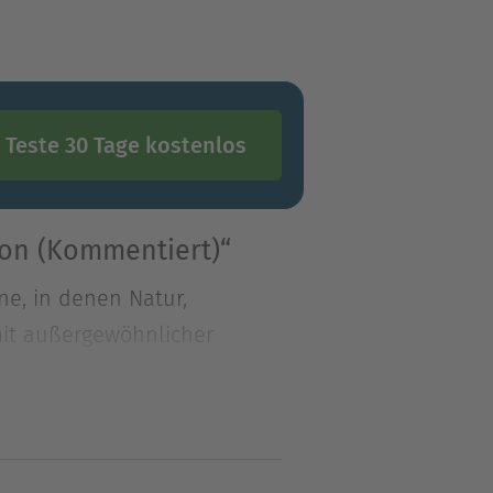
Teste 30 Tage kostenlos
on (Kommentiert)“
e, in denen Natur,
mit außergewöhnlicher
e, in denen Natur,
mit außergewöhnlicher
lfsblut, Der Seewolf oder