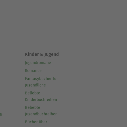
von Naturgewalten,
arbeitet er an der
tsche.
Kinder & Jugend
Jugendromane
Romance
Fantasybücher für
Jugendliche
Beliebte
Kinderbuchreihen
Beliebte
Jugendbuchreihen
ft
Bücher über