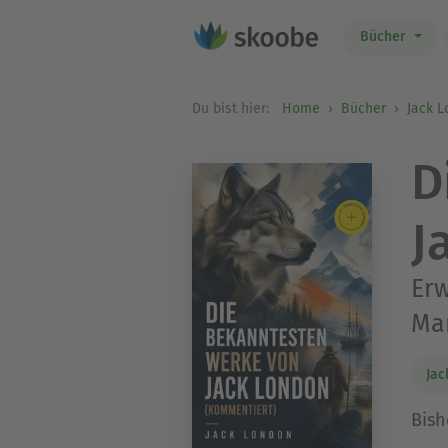
Bücher
Du bist hier:
Home
Bücher
Jack 
D
J
Erw
Mar
Jac
Bish