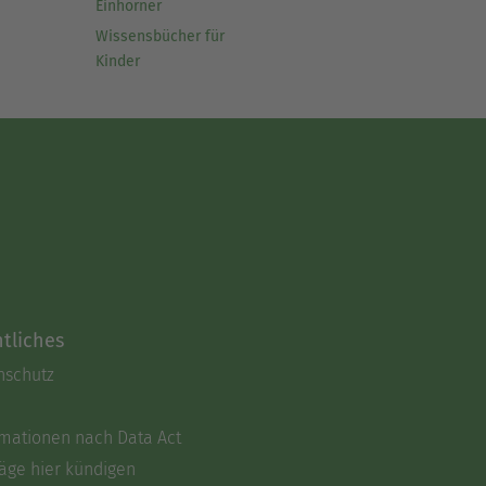
Einhörner
Wissensbücher für
Kinder
tliches
nschutz
rmationen nach Data Act
äge hier kündigen